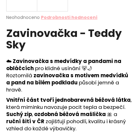
a
j
Průměrné
Neohodnoceno
Podrobnosti hodnocení
í
hodnocení
Zavinovačka - Teddy
produktu
t
je
?
Sky
0,0
z
5
hvězdiček.
☁️
Zavinovačka s medvídky a pandami na
obláčcích
pro klidné usínání 🐻🌙
HLEDAT
Roztomilá
zavinovačka s motivem medvídků
a pand na bílém podkladu
působí jemně a
hravě.
D
Vnitřní část tvoří jednobarevná béžová látka
,
o
která miminku navozuje pocit tepla a bezpečí.
p
Suchý zip
,
ozdobná béžová mašlička
🎀 a
o
ruční šití v ČR
zajišťují pohodlí, kvalitu i krásný
r
vzhled do každé výbavičky.
u