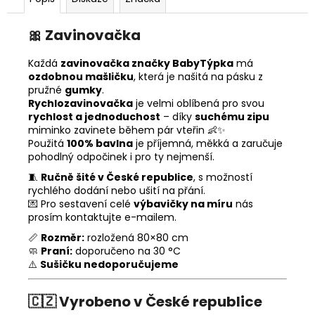
🎀
Zavinovačka
Každá
zavinovačka značky BabyTýpka
má
ozdobnou mašličku
, která je našitá na pásku z
pružné
gumky
.
Rychlozavinovačka
je velmi oblíbená pro svou
rychlost a jednoduchost
– díky
suchému zipu
miminko zavinete během pár vteřin 👶✨
Použitá
100% bavlna
je příjemná, měkká a zaručuje
pohodlný odpočinek i pro ty nejmenší.
🧵
Ručně šité v České republice
, s možností
rychlého dodání nebo ušití na přání.
💌 Pro sestavení celé
výbavičky na míru
nás
prosím kontaktujte e-mailem.
📏
Rozměr:
rozložená 80×80 cm
🧼
Praní:
doporučeno na 30 °C
⚠️
Sušičku nedoporučujeme
🇨🇿
Vyrobeno v České republice