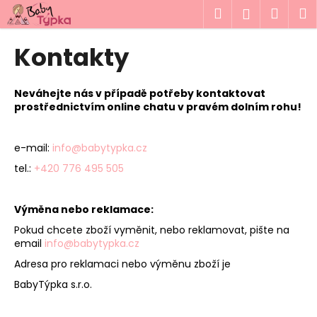
K
Přejít
Hledat
Náku
M
Přihlášen
na
o
obsah
Zpět
Zpět
košík
š
Kontakty
í
C
k
o
Neváhejte nás v případě potřeby kontaktovat
prostřednictvím online chatu v pravém dolním rohu!
p
o
t
e-mail:
info@babytypka.cz
ř
tel.:
+420 776 495 505
e
b
Výměna nebo reklamace:
u
Pokud chcete zboží vyměnit, nebo reklamovat, pište na
j
email
info@babytypka.cz
e
Adresa pro reklamaci nebo výměnu zboží je
t
BabyTýpka s.r.o.
e
n