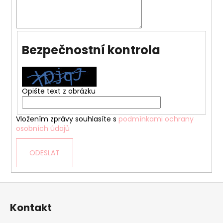
č
u
j
e
m
Bezpečnostní kontrola
e
HNÍZDEČKO
Opište text z obrázku
-
STARS
PINK
Vložením zprávy souhlasíte s
podmínkami ochrany
839
osobních údajů
Kč
ODESLAT
Z
á
Kontakt
p