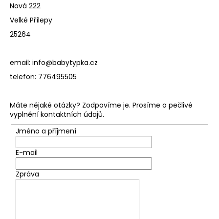
Nová 222
a
Velké Přílepy
j
25264
í
t
?
email: info@babytypka.cz
telefon: 776495505
Máte nějaké otázky? Zodpovíme je. Prosíme o pečlivé
HLEDAT
vyplnění kontaktních údajů.
Jméno a příjmení
E-mail
D
o
Zpráva
p
o
r
u