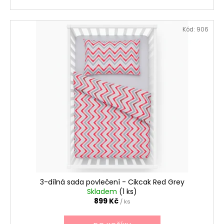
Kód:
906
3-dílná sada povlečení - Cikcak Red Grey
Skladem
(1 ks)
899 Kč
/ ks