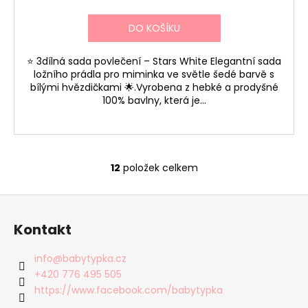
DO KOŠÍKU
⭐ 3dílná sada povlečení – Stars White Elegantní sada
ložního prádla pro miminka ve světle šedé barvě s
bílými hvězdičkami 🌟.Vyrobena z hebké a prodyšné
100% bavlny, která je...
12
položek celkem
O
v
Z
l
á
á
Kontakt
d
p
a
a
info
@
babytypka.cz
c
t
+420 776 495 505
í
í
https://www.facebook.com/babytypka
p