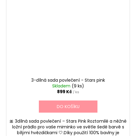
3-dílná sada povlečení - Stars pink
Skladem
(9 ks)
899 Kč
/ ks
DO KOŠÍKU
🎀 3dílná sada povlečení – Stars Pink Roztomilé a něžné
ložní prádlo pro vaše miminko ve světle šedé barvě s
bílými hvězdičkami 🤍.Díky použití 100% bavlny je