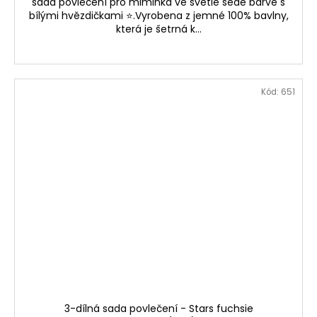
sada povlečení pro miminka ve světle šedé barvě s
bílými hvězdičkami ⭐.Vyrobena z jemné 100% bavlny,
která je šetrná k...
Kód:
651
3-dílná sada povlečení - Stars fuchsie