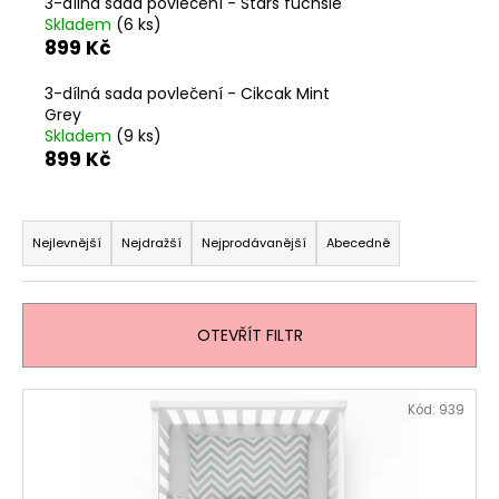
č
3-dílná sada povlečení - Stars fuchsie
u
Skladem
(6 ks)
899 Kč
j
e
3-dílná sada povlečení - Cikcak Mint
m
Grey
e
Skladem
(9 ks)
899 Kč
HNÍZDEČKO
-
Ř
TEDDY
a
Nejlevnější
Nejdražší
Nejprodávanější
Abecedně
SKY
z
959
Kč
e
n
OTEVŘÍT FILTR
í
p
V
Kód:
939
r
ý
o
p
d
i