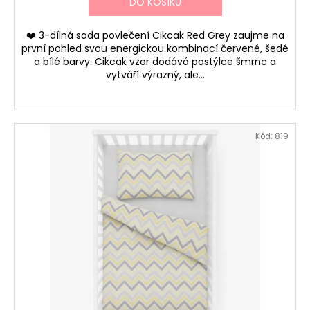
DO KOŠÍKU
❤️ 3-dílná sada povlečení Cikcak Red Grey zaujme na
první pohled svou energickou kombinací červené, šedé
a bílé barvy. Cikcak vzor dodává postýlce šmrnc a
vytváří výrazný, ale...
Kód:
819