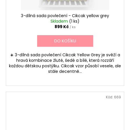
3-dílná sada povlečení - Cikcak yellow grey
Skladem
(1 ks)
899 Kč
/ ks
DO KOŠÍKU
☀️ 3-dílná sada povlečení Cikcak Yellow Grey je svěží a
hravá kombinace žluté, šedé a bílé, která rozzáří
každou dětskou postýlku. Cikcak vzor působí vesele, ale
stále decentně...
Kód:
669