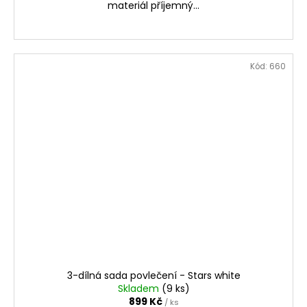
materiál příjemný...
Kód:
660
3-dílná sada povlečení - Stars white
Skladem
(9 ks)
899 Kč
/ ks