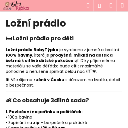
K
Přejít
Hledat
Náku
M
Přihlášen
na
o
obsah
Zpět
Zpět
košík
š
Ložní prádlo
í
C
k
o
🛏️ Ložní prádlo pro děti
p
Ložní prádlo BabyTýpka
je vyrobeno z jemné a kvalitní
o
100% bavlny
, která je
prodyšná, měkká na dotek a
t
šetrná k citlivé dětské pokožce
🌿. Díky příjemnému
materiálu se vaše děťátko bude cítit maximálně
ř
pohodlně a nerušeně spinkat celou noc 😴💗.
e
🧵 Vše šijeme
ručně v Česku
s důrazem na kvalitu, detail
b
a bezpečnost.
u
j
👶 Co obsahuje 3dílná sada?
e
t
1. Povlečení na peřinku a polštářek:
• 100% bavlna
e
• Zapínání na
zip
– bezpečné a praktické
n
• Rozměr peřinky:
135 × 90 cm