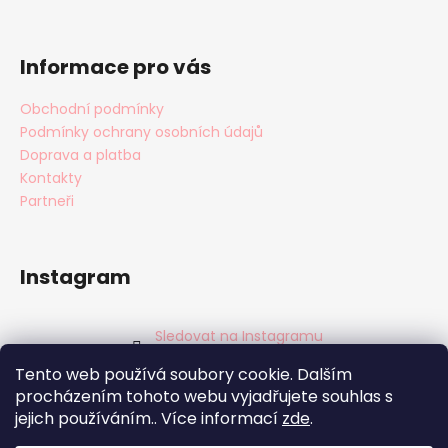
r
v
k
Informace pro vás
y
v
Obchodní podmínky
ý
Podmínky ochrany osobních údajů
p
i
Doprava a platba
s
Kontakty
u
Partneři
Instagram
Sledovat na Instagramu
Tento web používá soubory cookie. Dalším
Facebook
procházením tohoto webu vyjadřujete souhlas s
jejich používáním.. Více informací
zde
.