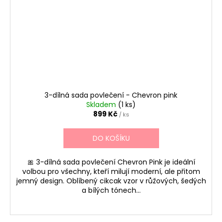
3-dílná sada povlečení - Chevron pink
Skladem
(1 ks)
899 Kč
/ ks
DO KOŠÍKU
🎀 3-dílná sada povlečení Chevron Pink je ideální
volbou pro všechny, kteří milují moderní, ale přitom
jemný design. Oblíbený cikcak vzor v růžových, šedých
a bílých tónech...