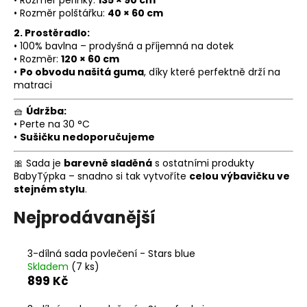
• Rozměr polštářku:
40 × 60 cm
a
j
2. Prostěradlo:
• 100% bavlna – prodyšná a příjemná na dotek
í
• Rozměr:
120 × 60 cm
t
•
Po obvodu našitá guma
, díky které perfektně drží na
?
matraci
🧺
Údržba:
• Perte na 30 °C
•
Sušičku nedoporučujeme
HLEDAT
🎀 Sada je
barevně sladěná
s ostatními produkty
BabyTýpka – snadno si tak vytvoříte
celou výbavičku ve
stejném stylu
.
Nejprodávanější
D
o
p
3-dílná sada povlečení - Stars blue
o
Skladem
(7 ks)
r
899 Kč
u