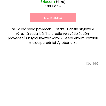
Skladem
(6 ks)
899 Kč
/ ks
DO KOŠÍKU
💗 3dílná sada povlečení – Stars Fuchsie Stylová a
výrazná sada ložního prádla ve světle šedém
provedení s bílými hvězdičkami ⭐, která okouzlí každou
malou parádnici.Vyrobena z...
Kód:
666