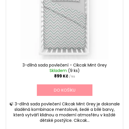
u
s
k
p
t
r
ů
o
d
u
k
t
ů
3-dílná sada povlečení - Cikcak Mint Grey
Skladem
(9 ks)
899 Kč
/ ks
DO KOŠÍKU
🍃 3-dílná sada povlečení Cikcak Mint Grey je dokonale
sladěná kombinace mentolové, šedé a bílé barvy,
která vytváří klidnou a moderní atmosféru v každé
dětské postýlce. Cikcak...