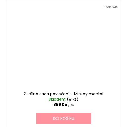
Kód:
645
3-dílná sada povlečení - Mickey mentol
Skladem
(9 ks)
899 Kč
/ ks
DO KOŠÍKU