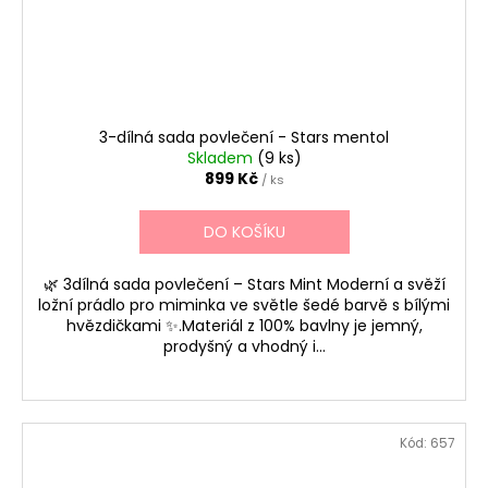
3-dílná sada povlečení - Stars mentol
Skladem
(9 ks)
899 Kč
/ ks
DO KOŠÍKU
🌿 3dílná sada povlečení – Stars Mint Moderní a svěží
ložní prádlo pro miminka ve světle šedé barvě s bílými
hvězdičkami ✨.Materiál z 100% bavlny je jemný,
prodyšný a vhodný i...
Kód:
657