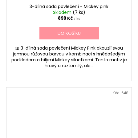
3-dílná sada povlečení - Mickey pink
Skladem
(7 ks)
899 Kč
/ ks
DO KOŠÍKU
🎀 3-dílná sada povlečení Mickey Pink okouzlí svou
jemnou růžovou barvou v kombinaci s hnědošedým
podkladem a bílými Mickey siluetkami. Tento motiv je
hravý a roztomilý, ale...
Kód:
648