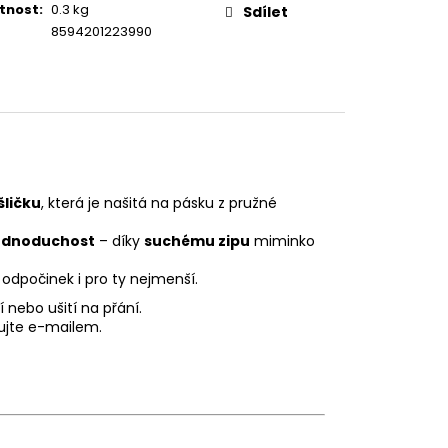
tnost
:
0.3 kg
Sdílet
8594201223990
ličku
, která je našitá na pásku z pružné
jednoduchost
– díky
suchému zipu
miminko
odpočinek i pro ty nejmenší.
 nebo ušití na přání.
ujte e-mailem.