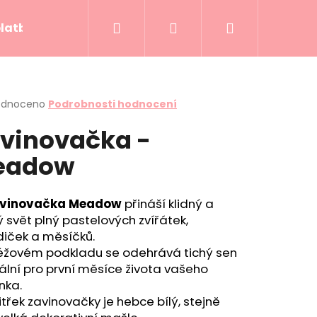
Hledat
Přihlášení
Nákupní
platba
Kontakty
Hodnocení obchodu
košík
rné
odnoceno
Podrobnosti hodnocení
cení
vinovačka -
ktu
eadow
ček.
vinovačka Meadow
přináší klidný a
 svět plný pastelových zvířátek,
diček a měsíčků.
éžovém podkladu se odehrává tichý sen
ální pro první měsíce života vašeho
nka.
itřek zavinovačky je hebce bílý, stejně
DDY SKY