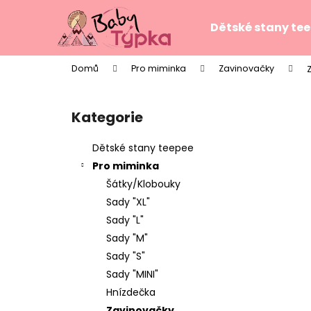
K
Přejít
na
o
Dětské stany te
obsah
Zpět
Zpět
š
do
do
í
Domů
Pro miminka
Zavinovačky
k
obchodu
obchodu
P
o
Kategorie
Přeskočit
s
kategorie
t
Dětské stany teepee
r
Pro miminka
a
Šátky/Klobouky
n
Sady "XL"
n
Sady "L"
í
Sady "M"
p
Sady "S"
a
Sady "MINI"
n
Hnízdečka
TEEPE PRO DĚTI STARS PINK
e
Zavinovačky