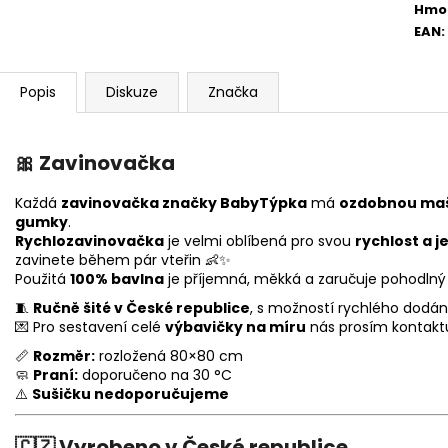
Hmo
EAN
:
Popis
Diskuze
Značka
🎀
Zavinovačka
Každá
zavinovačka značky BabyTýpka
má
ozdobnou maš
gumky
.
Rychlozavinovačka
je velmi oblíbená pro svou
rychlost a 
zavinete během pár vteřin 👶✨
Použitá
100% bavlna
je příjemná, měkká a zaručuje pohodlný 
🧵
Ručně šité v České republice
, s možností rychlého dodání
💌 Pro sestavení celé
výbavičky na míru
nás prosím kontakt
📏
Rozměr:
rozložená 80×80 cm
🧼
Praní:
doporučeno na 30 °C
⚠️
Sušičku nedoporučujeme
🇨🇿
Vyrobeno v České republice