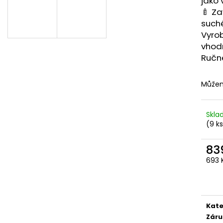
jako 
839 Kč
959 Kč
🍼 Za
such
Vyro
vhod
Ručně
Můžem
Skl
(9 k
83
693 
Měr
cena
Kate
Záru