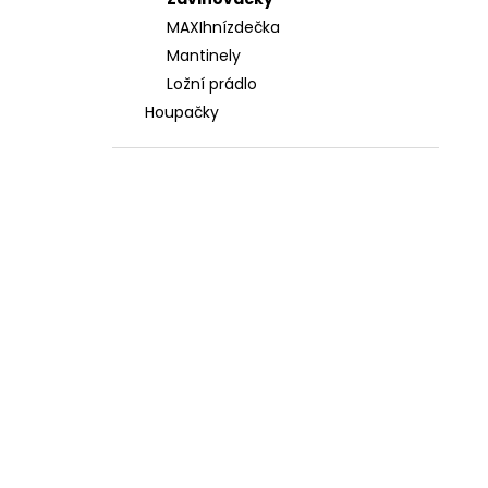
3 588 Kč
l
MAXIhnízdečka
Mantinely
Ložní prádlo
Houpačky