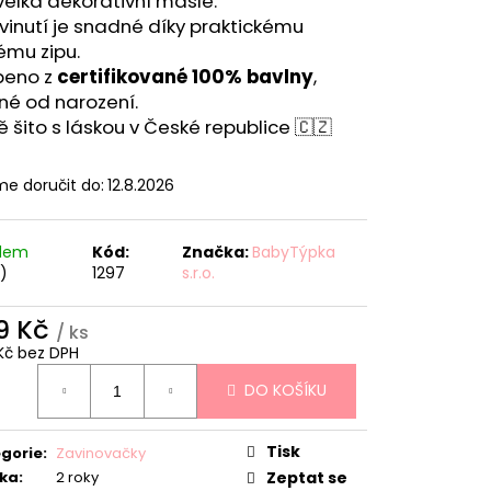
velká dekorativní mašle.
vinutí je snadné díky praktickému
ému zipu.
beno z
certifikované 100% bavlny
,
né od narození.
 šito s láskou v České republice 🇨🇿
e doručit do:
12.8.2026
adem
Kód:
Značka:
BabyTýpka
s)
1297
s.r.o.
9 Kč
/ ks
Kč bez DPH
ná
DO KOŠÍKU
:
Tisk
gorie
:
Zavinovačky
ka
:
2 roky
Zeptat se