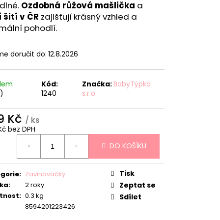
dlné.
Ozdobná růžová mašlička
a
 šití v ČR
zajišťují krásný vzhled a
mální pohodlí.
e doručit do:
12.8.2026
adem
Kód:
Značka:
BabyTýpka
s)
1240
s.r.o.
9 Kč
/ ks
Kč bez DPH
ná
DO KOŠÍKU
:
Tisk
gorie
:
Zavinovačky
ka
:
2 roky
Zeptat se
tnost
:
0.3 kg
Sdílet
8594201223426