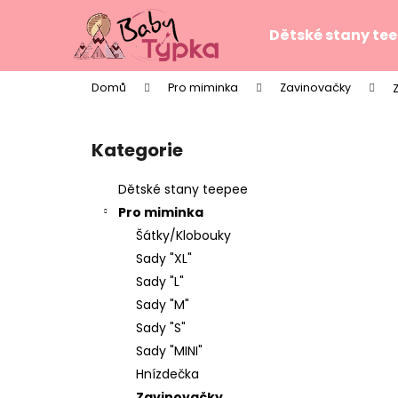
K
Přejít
na
o
Dětské stany te
obsah
Zpět
Zpět
š
do
do
í
Domů
Pro miminka
Zavinovačky
k
obchodu
obchodu
P
o
Kategorie
Přeskočit
s
kategorie
t
Dětské stany teepee
r
Pro miminka
a
Šátky/Klobouky
n
Sady "XL"
n
Sady "L"
í
Sady "M"
p
Sady "S"
a
Sady "MINI"
n
Hnízdečka
TEEPE PRO DĚTI STARS PINK
e
Zavinovačky