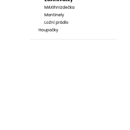
3 588 Kč
l
MAXIhnízdečka
Mantinely
Ložní prádlo
Houpačky