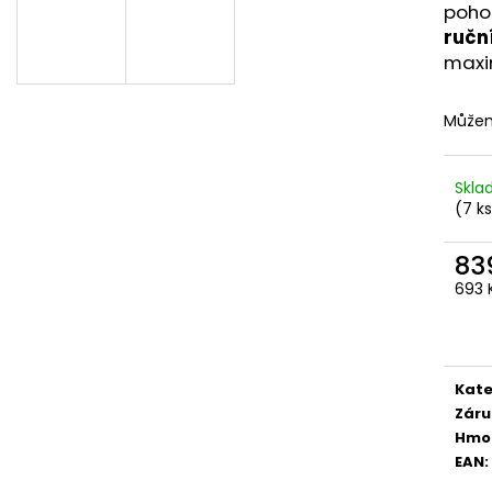
poho
839 Kč
959 Kč
ruční
maxi
Můžem
Skl
(7 k
83
693 
Měr
cena
Kate
Záru
Hmo
EAN
: