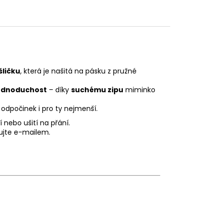
ličku
, která je našitá na pásku z pružné
jednoduchost
– díky
suchému zipu
miminko
odpočinek i pro ty nejmenší.
 nebo ušití na přání.
ujte e-mailem.