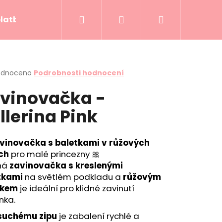
Hledat
Přihlášení
Nákupní
platba
Kontakty
Hodnocení obchodu
košík
rné
odnoceno
Podrobnosti hodnocení
cení
vinovačka -
ktu
llerina Pink
ček.
vinovačka s baletkami v růžových
ch
pro malé princezny 🎀
ná
zavinovačka s kreslenými
tkami
na světlém podkladu a
růžovým
řkem
je ideální pro klidné zavinutí
nka.
DDY SKY
suchému zipu
je zabalení rychlé a