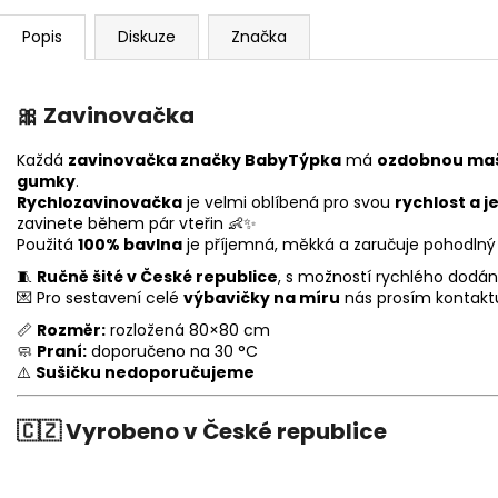
Popis
Diskuze
Značka
🎀
Zavinovačka
Každá
zavinovačka značky BabyTýpka
má
ozdobnou maš
gumky
.
Rychlozavinovačka
je velmi oblíbená pro svou
rychlost a 
zavinete během pár vteřin 👶✨
Použitá
100% bavlna
je příjemná, měkká a zaručuje pohodlný 
🧵
Ručně šité v České republice
, s možností rychlého dodání
💌 Pro sestavení celé
výbavičky na míru
nás prosím kontakt
📏
Rozměr:
rozložená 80×80 cm
🧼
Praní:
doporučeno na 30 °C
⚠️
Sušičku nedoporučujeme
🇨🇿
Vyrobeno v České republice