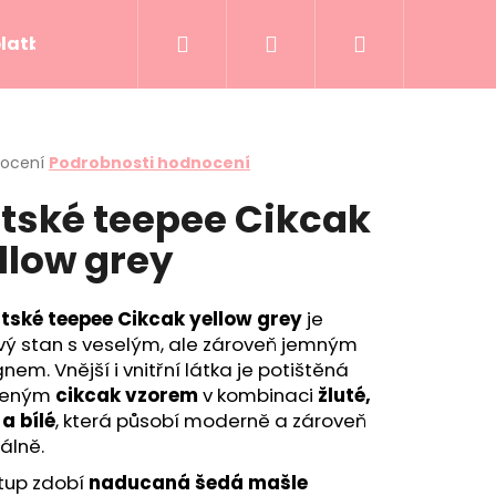
Hledat
Přihlášení
Nákupní
platba
Kontakty
Hodnocení obchodu
košík
rné
nocení
Podrobnosti hodnocení
cení
tské teepee Cikcak
ktu
llow grey
ček.
tské teepee Cikcak yellow grey
je
vý stan s veselým, ale zároveň jemným
nem. Vnější i vnitřní látka je potištěná
beným
cikcak vzorem
v kombinaci
žluté,
a bílé
, která působí moderně a zároveň
álně.
DDY SKY
stup zdobí
naducaná šedá mašle