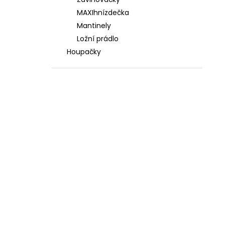
3 588 Kč
l
MAXIhnízdečka
Mantinely
Ložní prádlo
Houpačky