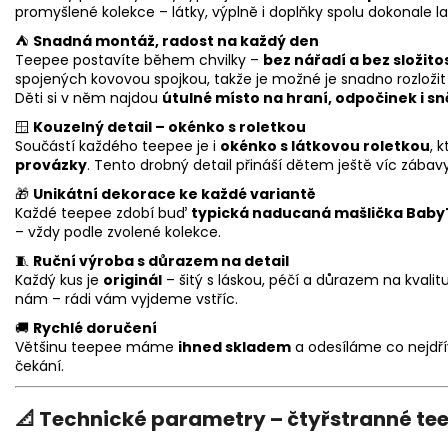
promyšlené kolekce – látky, výplně i doplňky spolu dokonale la
⛺
Snadná montáž, radost na každý den
Teepee postavíte během chvilky –
bez nářadí a bez složito
spojených kovovou spojkou, takže je možné je snadno rozložit
Děti si v něm najdou
útulné místo na hraní, odpočinek i sn
🪟
Kouzelný detail – okénko s roletkou
Součástí každého teepee je i
okénko s látkovou roletkou
, 
provázky
. Tento drobný detail přináší dětem ještě víc zábavy
🎁
Unikátní dekorace ke každé variantě
Každé teepee zdobí buď
typická naducaná mašlička Bab
– vždy podle zvolené kolekce.
🧵
Ruční výroba s důrazem na detail
Každý kus je
originál
– šitý s láskou, péčí a důrazem na kvalitu
nám – rádi vám vyjdeme vstříc.
🚚
Rychlé doručení
Většinu teepee máme
ihned skladem
a odesíláme co nejdřív
čekání.
📐
Technické parametry – čtyřstranné te