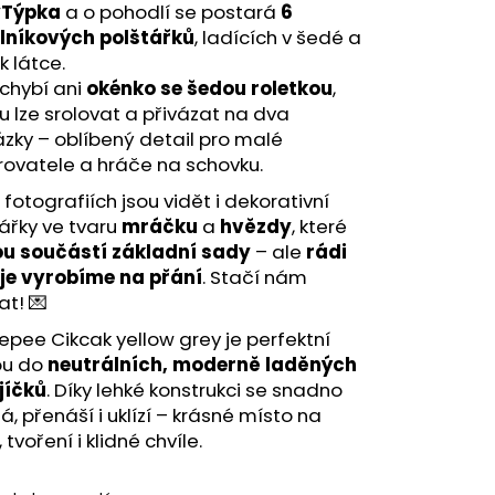
Týpka
a o pohodlí se postará
6
lníkových polštářků
, ladících v šedé a
k látce.
chybí ani
okénko se šedou roletkou
,
u lze srolovat a přivázat na dva
zky – oblíbený detail pro malé
rovatele a hráče na schovku.
 fotografiích jsou vidět i dekorativní
ářky ve tvaru
mráčku
a
hvězdy
, které
ou součástí základní sady
– ale
rádi
je vyrobíme na přání
. Stačí nám
t! 💌
epee Cikcak yellow grey je perfektní
ou do
neutrálních, moderně laděných
jíčků
. Díky lehké konstrukci se snadno
á, přenáší i uklízí – krásné místo na
 tvoření i klidné chvíle.