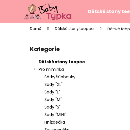
K
Přejít
na
o
Dětské stany te
obsah
Zpět
Zpět
š
do
do
í
Domů
Dětské stany teepee
Dětské teep
k
obchodu
obchodu
P
o
Kategorie
Přeskočit
s
kategorie
t
Dětské stany teepee
r
Pro miminka
a
Šátky/Klobouky
n
Sady "XL"
n
Sady "L"
í
Sady "M"
p
Sady "S"
a
Sady "MINI"
n
Hnízdečka
TEEPE PRO DĚTI STARS PINK
e
Zavinovačky