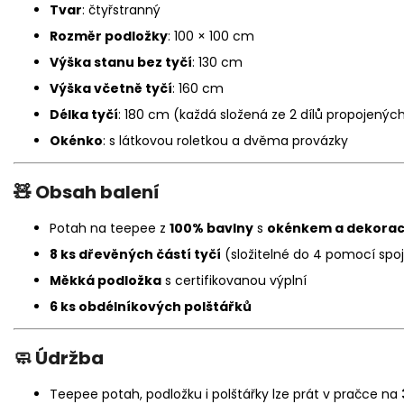
Tvar
: čtyřstranný
Rozměr podložky
: 100 × 100 cm
Výška stanu bez tyčí
: 130 cm
Výška včetně tyčí
: 160 cm
Délka tyčí
: 180 cm (každá složená ze 2 dílů propojenýc
Okénko
: s látkovou roletkou a dvěma provázky
🧸
Obsah balení
Potah na teepee z
100% bavlny
s
okénkem a dekorac
8 ks dřevěných částí tyčí
(složitelné do 4 pomocí spo
Měkká podložka
s certifikovanou výplní
6 ks obdélníkových polštářků
🧼
Údržba
Teepee potah, podložku i polštářky lze prát v pračce na