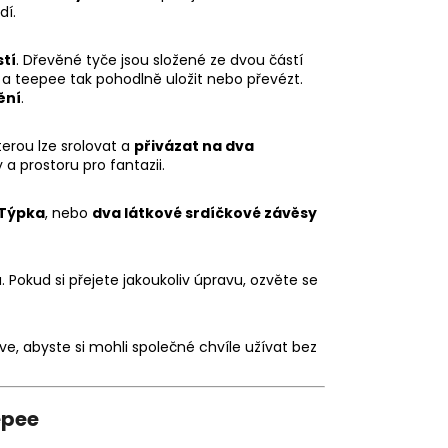
dí.
stí
. Dřevěné tyče jsou složené ze dvou částí
 a teepee tak pohodlně uložit nebo převézt.
ění
.
kterou lze srolovat a
přivázat na dva
 a prostoru pro fantazii.
yTýpka
, nebo
dva látkové srdíčkové závěsy
. Pokud si přejete jakoukoliv úpravu, ozvěte se
e, abyste si mohli společné chvíle užívat bez
epee