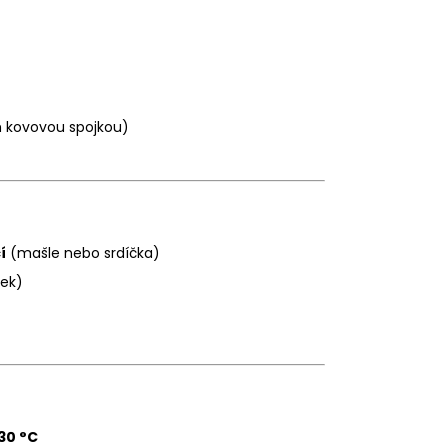
h kovovou spojkou)
í
(mašle nebo srdíčka)
jek)
30 °C