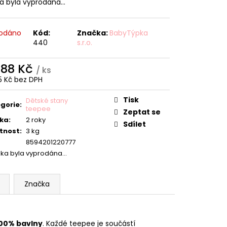
ka byla vyprodána…
odáno
Kód:
Značka:
BabyTýpka
440
s.r.o.
588 Kč
/ ks
5 Kč bez DPH
ná
:
Tisk
Dětské stany
gorie
:
teepee
Zeptat se
ka
:
2 roky
Sdílet
tnost
:
3 kg
8594201220777
žka byla vyprodána…
Značka
00% bavlny
. Každé teepee je součástí