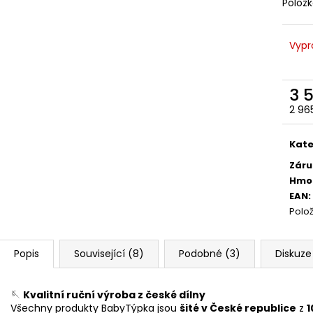
Polož
Vypr
3 
2 96
Měr
cena
Kate
Záru
Hmo
EAN
:
Polo
Popis
Související (8)
Podobné (3)
Diskuze
🪡
Kvalitní ruční výroba z české dílny
Všechny produkty BabyTýpka jsou
šité v České republice
z
1