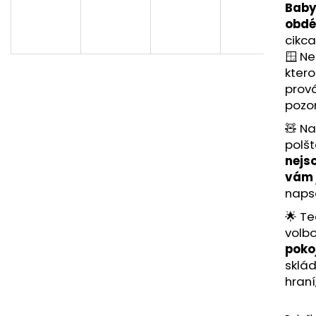
Baby
839 Kč
959 Kč
obdé
cikca
🪟 Ne
ktero
prová
pozo
🧸 Na
polšt
nejs
vám 
napsa
🌟 Te
volb
poko
sklád
hraní,