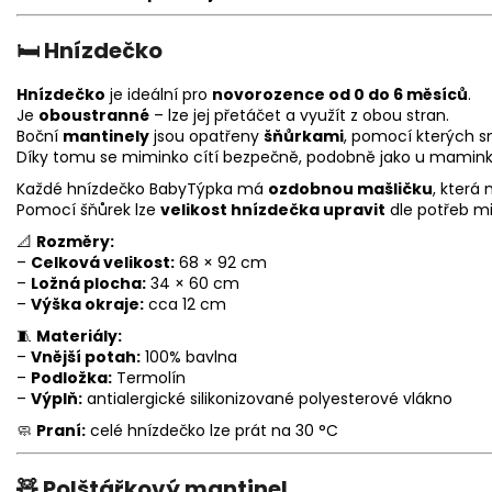
🛏️
Hnízdečko
Hnízdečko
je ideální pro
novorozence od 0 do 6 měsíců
.
Je
oboustranné
– lze jej přetáčet a využít z obou stran.
Boční
mantinely
jsou opatřeny
šňůrkami
, pomocí kterých s
Díky tomu se miminko cítí bezpečně, podobně jako u maminky
Každé hnízdečko BabyTýpka má
ozdobnou mašličku
, která
Pomocí šňůrek lze
velikost hnízdečka upravit
dle potřeb m
📐
Rozměry:
–
Celková velikost:
68 × 92 cm
–
Ložná plocha:
34 × 60 cm
–
Výška okraje:
cca 12 cm
🧵
Materiály:
–
Vnější potah:
100% bavlna
–
Podložka:
Termolín
–
Výplň:
antialergické silikonizované polyesterové vlákno
🧼
Praní:
celé hnízdečko lze prát na 30 °C
🧸
Polštářkový mantinel