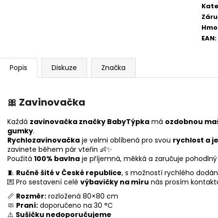
Kate
Záru
Hmo
EAN
:
Popis
Diskuze
Značka
🎀
Zavinovačka
Každá
zavinovačka značky BabyTýpka
má
ozdobnou maš
gumky
.
Rychlozavinovačka
je velmi oblíbená pro svou
rychlost a 
zavinete během pár vteřin 👶✨
Použitá
100% bavlna
je příjemná, měkká a zaručuje pohodlný 
🧵
Ručně šité v České republice
, s možností rychlého dodání
💌 Pro sestavení celé
výbavičky na míru
nás prosím kontakt
📏
Rozměr:
rozložená 80×80 cm
🧼
Praní:
doporučeno na 30 °C
⚠️
Sušičku nedoporučujeme