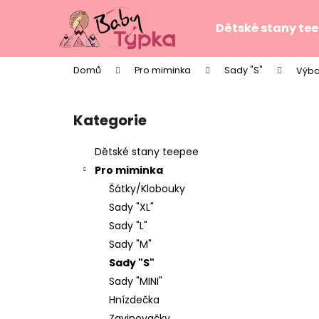
K
Přejít
na
o
Dětské stany te
obsah
Zpět
Zpět
š
do
do
í
Domů
Pro miminka
Sady "S"
Výba
k
obchodu
obchodu
P
o
Kategorie
Přeskočit
s
kategorie
t
Dětské stany teepee
r
Pro miminka
a
Šátky/Klobouky
n
Sady "XL"
n
Sady "L"
í
Sady "M"
p
Sady "S"
a
Sady "MINI"
n
Hnízdečka
TEEPE PRO DĚTI STARS PINK
e
Zavinovačky