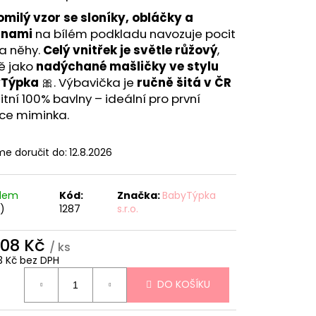
omilý vzor se sloníky, obláčky a
inami
na bílém podkladu navozuje pocit
 a něhy.
Celý vnitřek je světle růžový
,
ě jako
nadýchané mašličky ve stylu
Týpka
🎀. Výbavička je
ručně šitá v ČR
litní 100% bavlny – ideální pro první
ce miminka.
e doručit do:
12.8.2026
adem
Kód:
Značka:
BabyTýpka
s)
1287
s.r.o.
508 Kč
/ ks
3 Kč bez DPH
ná
DO KOŠÍKU
: