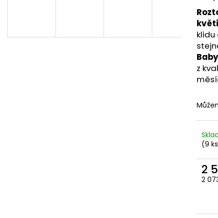
839 Kč
959 Kč
Rozt
květ
klidu
stejn
Baby
z kva
měsí
Můžem
Skl
(9 k
2 
2 07
Měr
cena