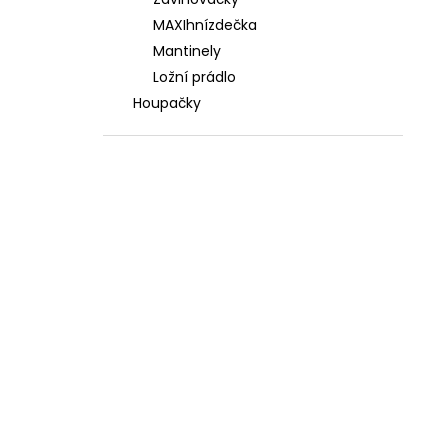
3 588 Kč
l
MAXIhnízdečka
Mantinely
Ložní prádlo
Houpačky