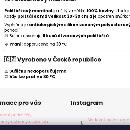
Polštářkový mantinel
je ušitý z měkké
100% bavlny
, která
Každý
polštářek má velikost 30×30 cm
a je opatřen šňůrkam
Vyplněno je
antialergickým silikonizovaným polyestero
pohodlí.
🎁 Balení obsahuje
6 kusů čtvercových polštářků
.
🧼
Praní:
doporučeno na 30 °C
🇨🇿
Vyrobeno v České republice
⚠️
Sušičku nedoporučujeme
🧼
Vše lze prát na 30 °C
rmace pro vás
Instagram
odní podmínky
Sledovat na Instagr
ínky ochrany osobních
ů