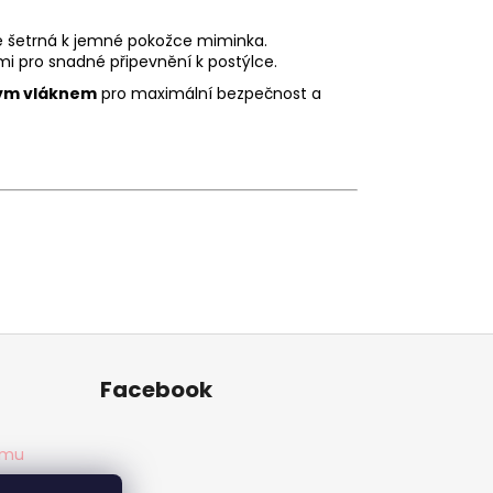
 je šetrná k jemné pokožce miminka.
i pro snadné připevnění k postýlce.
vým vláknem
pro maximální bezpečnost a
Facebook
amu