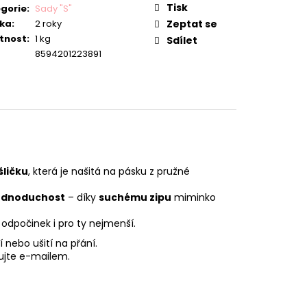
Tisk
gorie
:
Sady "S"
ka
:
2 roky
Zeptat se
tnost
:
1 kg
Sdílet
8594201223891
ličku
, která je našitá na pásku z pružné
jednoduchost
– díky
suchému zipu
miminko
odpočinek i pro ty nejmenší.
 nebo ušití na přání.
ujte e-mailem.