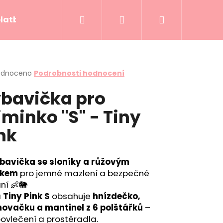
Hledat
Přihlášení
Nákupní
platba
Kontakty
Hodnocení obchodu
košík
rné
odnoceno
Podrobnosti hodnocení
cení
bavička pro
ktu
minko "S" - Tiny
nk
ček.
bavička se sloníky a růžovým
řkem
pro jemné mazlení a bezpečné
ní 👶🐘
a
Tiny Pink S
obsahuje
hnízdečko,
novačku a mantinel z 6 polštářků
–
DDY SKY
ovlečení a prostěradla.