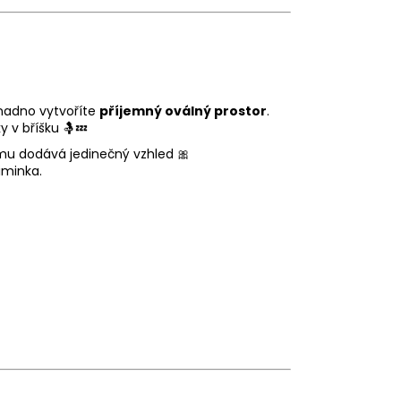
nadno vytvoříte
příjemný oválný prostor
.
 v bříšku 🤱💤
 mu dodává jedinečný vzhled 🎀
iminka.