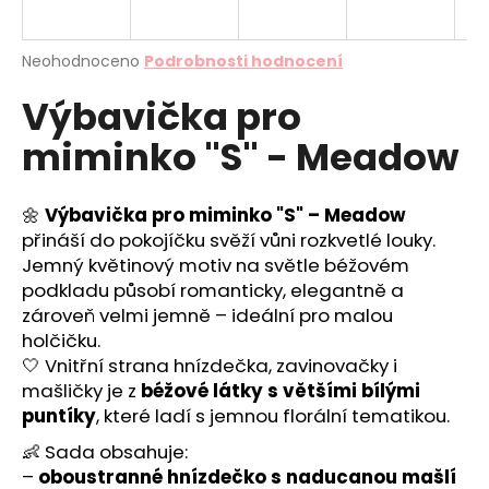
a
j
Průměrné
Neohodnoceno
Podrobnosti hodnocení
í
hodnocení
Výbavička pro
produktu
t
je
?
miminko "S" - Meadow
0,0
z
5
hvězdiček.
🌼
Výbavička pro miminko "S" – Meadow
přináší do pokojíčku svěží vůni rozkvetlé louky.
HLEDAT
Jemný květinový motiv na světle béžovém
podkladu působí romanticky, elegantně a
zároveň velmi jemně – ideální pro malou
holčičku.
D
🤍 Vnitřní strana hnízdečka, zavinovačky i
o
mašličky je z
béžové látky s většími bílými
p
puntíky
, které ladí s jemnou florální tematikou.
o
r
👶 Sada obsahuje:
u
–
oboustranné hnízdečko s naducanou mašlí