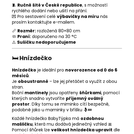
🧵
Ručně šité v České republice
, s možností
rychlého dodání nebo ušití na přání.
💌 Pro sestavení celé
výbavičky na míru
nás
prosím kontaktujte e-mailem.
📏
Rozměr:
rozložená 80×80 cm
🧼
Praní:
doporučeno na 30 °C
⚠️
Sušičku nedoporučujeme
🛏️
Hnízdečko
Hnízdečko
je ideální pro
novorozence od 0 do 6
měsíců
.
Je
oboustranné
– lze jej přetáčet a využít z obou
stran.
Boční
mantinely
jsou opatřeny
šňůrkami
, pomocí
kterých snadno vytvoříte
příjemný oválný
prostor
. Díky tomu se miminko cítí bezpečně,
podobně jako u maminky v bříšku 🤱💤
Každé hnízdečko BabyTýpka má
ozdobnou
mašličku
, která mu dodává jedinečný vzhled 🎀
Pomocí šňůrek lze
velikost hnízdečka upravit
dle