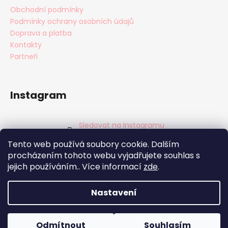
Obchodní podmínky
Podmínky ochrany osobních údajů
Doprava a platba
Kontakty
Partneři
Instagram
Sledovat na Instagramu
Tento web používá soubory cookie. Dalším
Facebook
procházením tohoto webu vyjadřujete souhlas s
jejich používáním.. Více informací
zde
.
Nastavení
Vytvořil Shoptet
Copyright 2026
BabyTýpka s.r.o.
. Všechna práva
Odmítnout
Souhlasím
vyhrazena.