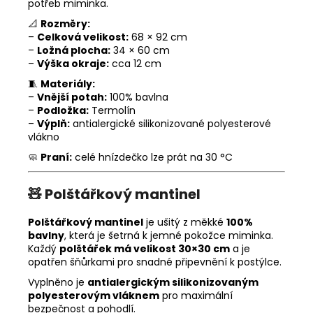
potřeb miminka.
📐
Rozměry:
–
Celková velikost:
68 × 92 cm
–
Ložná plocha:
34 × 60 cm
–
Výška okraje:
cca 12 cm
🧵
Materiály:
–
Vnější potah:
100% bavlna
–
Podložka:
Termolín
–
Výplň:
antialergické silikonizované polyesterové
vlákno
🧼
Praní:
celé hnízdečko lze prát na 30 °C
🧸
Polštářkový mantinel
Polštářkový mantinel
je ušitý z měkké
100%
bavlny
, která je šetrná k jemné pokožce miminka.
Každý
polštářek má velikost 30×30 cm
a je
opatřen šňůrkami pro snadné připevnění k postýlce.
Vyplněno je
antialergickým silikonizovaným
polyesterovým vláknem
pro maximální
bezpečnost a pohodlí.