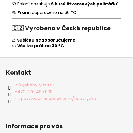
🎁 Balení obsahuje
6 kusů čtvercových polštářků
.
🧼
Praní:
doporučeno na 30 °C
🇨🇿
Vyrobeno v České republice
⚠️
Sušičku nedoporučujeme
🧼
Vše lze prát na 30 °C
Z
á
Kontakt
p
a
info
@
babytypka.cz
t
+420 776 495 505
í
https://www.facebook.com/babytypka
Informace pro vás