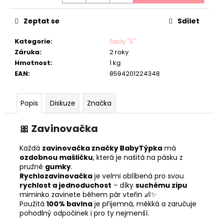
Zeptat se
Sdílet
Kategorie
:
Sady "S"
Záruka
:
2 roky
Hmotnost
:
1 kg
EAN
:
8594201224348
Popis
Diskuze
Značka
🎀
Zavinovačka
Každá
zavinovačka značky BabyTýpka
má
ozdobnou mašličku
, která je našitá na pásku z
pružné
gumky
.
Rychlozavinovačka
je velmi oblíbená pro svou
rychlost a jednoduchost
– díky
suchému zipu
miminko zavinete během pár vteřin 👶✨
Použitá
100% bavlna
je příjemná, měkká a zaručuje
pohodlný odpočinek i pro ty nejmenší.