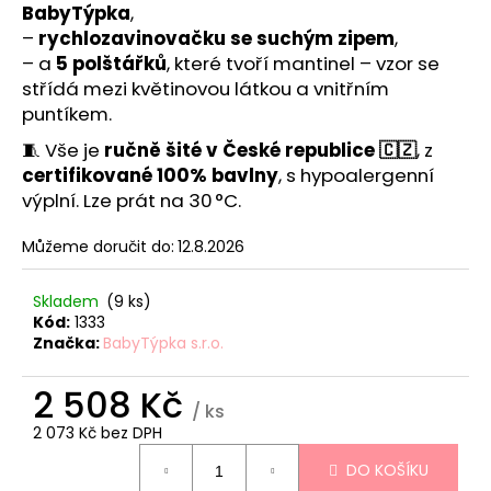
č
BabyTýpka
,
u
–
rychlozavinovačku se suchým zipem
,
j
– a
5 polštářků
, které tvoří mantinel – vzor se
e
střídá mezi květinovou látkou a vnitřním
m
puntíkem.
e
🧵 Vše je
ručně šité v České republice 🇨🇿
, z
certifikované 100% bavlny
, s hypoalergenní
TEEPE
výplní. Lze prát na 30 °C.
PRO
DĚTI
STARS
Můžeme doručit do:
12.8.2026
PINK
3
Skladem
(9 ks)
588
Kód:
1333
Kč
Značka:
BabyTýpka s.r.o.
2 508 Kč
/ ks
2 073 Kč bez DPH
Měrná
DO KOŠÍKU
cena: