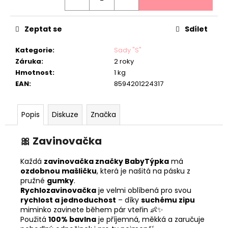
Zeptat se
Sdílet
Kategorie
:
Sady "S"
Záruka
:
2 roky
Hmotnost
:
1 kg
EAN
:
8594201224317
Popis
Diskuze
Značka
🎀
Zavinovačka
Každá
zavinovačka značky BabyTýpka
má
ozdobnou mašličku
, která je našitá na pásku z
pružné
gumky
.
Rychlozavinovačka
je velmi oblíbená pro svou
rychlost a jednoduchost
– díky
suchému zipu
miminko zavinete během pár vteřin 👶✨
Použitá
100% bavlna
je příjemná, měkká a zaručuje