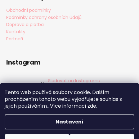
Obchodní podmínky
Podmínky ochrany osobních údajů
Doprava a platba
Kontakty
Partneři
Instagram
Sledovat na Instagramu
Tento web používá soubory cookie. Dalším
Facebook
procházením tohoto webu vyjadřujete souhlas s
jejich používáním.. Více informací
zde
.
Nastavení
Vytvořil Shoptet
Copyright 2026
BabyTýpka s.r.o.
. Všechna práva