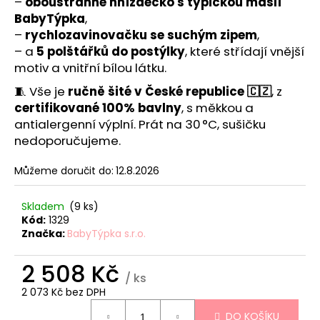
č
–
oboustranné hnízdečko s typickou mašlí
u
BabyTýpka
,
j
–
rychlozavinovačku se suchým zipem
,
e
– a
5 polštářků do postýlky
, které střídají vnější
m
motiv a vnitřní bílou látku.
e
🧵 Vše je
ručně šité v České republice 🇨🇿
, z
certifikované 100% bavlny
, s měkkou a
HNÍZDEČKO
antialergenní výplní. Prát na 30 °C, sušičku
-
nedoporučujeme.
TEDDY
SKY
Můžeme doručit do:
12.8.2026
959
Kč
Skladem
(9 ks)
Kód:
1329
Značka:
BabyTýpka s.r.o.
2 508 Kč
/ ks
2 073 Kč bez DPH
Měrná
DO KOŠÍKU
cena: