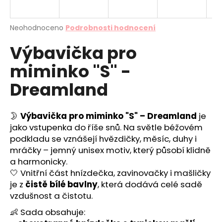
a
j
Průměrné
Neohodnoceno
Podrobnosti hodnocení
í
hodnocení
Výbavička pro
produktu
t
je
?
miminko "S" -
0,0
z
Dreamland
5
hvězdiček.
🌛
Výbavička pro miminko "S" – Dreamland
je
HLEDAT
jako vstupenka do říše snů. Na světle béžovém
podkladu se vznášejí hvězdičky, měsíc, duhy i
mráčky – jemný unisex motiv, který působí klidně
D
a harmonicky.
o
🤍 Vnitřní část hnízdečka, zavinovačky i mašličky
p
je z
čistě bílé bavlny
, která dodává celé sadě
o
vzdušnost a čistotu.
r
u
👶 Sada obsahuje: