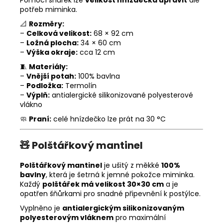
potřeb miminka.
📐
Rozměry:
–
Celková velikost:
68 × 92 cm
–
Ložná plocha:
34 × 60 cm
–
Výška okraje:
cca 12 cm
🧵
Materiály:
–
Vnější potah:
100% bavlna
–
Podložka:
Termolín
–
Výplň:
antialergické silikonizované polyesterové
vlákno
🧼
Praní:
celé hnízdečko lze prát na 30 °C
🧸
Polštářkový mantinel
Polštářkový mantinel
je ušitý z měkké
100%
bavlny
, která je šetrná k jemné pokožce miminka.
Každý
polštářek má velikost 30×30 cm
a je
opatřen šňůrkami pro snadné připevnění k postýlce.
Vyplněno je
antialergickým silikonizovaným
polyesterovým vláknem
pro maximální