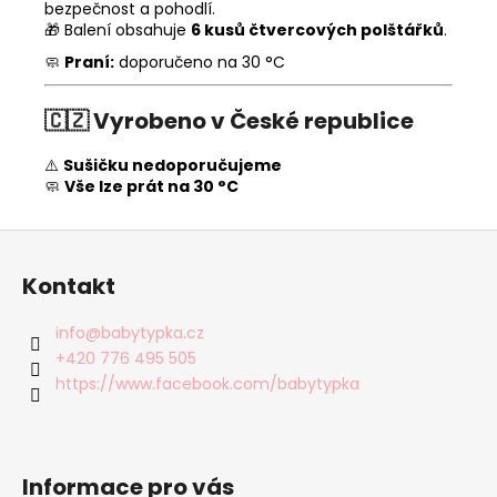
bezpečnost a pohodlí.
🎁 Balení obsahuje
6 kusů čtvercových polštářků
.
🧼
Praní:
doporučeno na 30 °C
🇨🇿
Vyrobeno v České republice
⚠️
Sušičku nedoporučujeme
🧼
Vše lze prát na 30 °C
Z
á
Kontakt
p
a
info
@
babytypka.cz
t
+420 776 495 505
í
https://www.facebook.com/babytypka
Informace pro vás