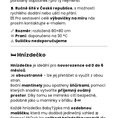
pohodlný odpočinek i pro ty nejmenší.
🧵
Ručně šité v České republice
, s možností
rychlého dodání nebo ušití na přání.
💌 Pro sestavení celé
výbavičky na míru
nás
prosím kontaktujte e-mailem.
📏
Rozměr:
rozložená 80×80 cm
🧼
Praní:
doporučeno na 30 °C
⚠️
Sušičku nedoporučujeme
🛏️
Hnízdečko
Hnízdečko
je ideální pro
novorozence od 0 do 6
měsíců
.
Je
oboustranné
– lze jej přetáčet a využít z obou
stran.
Boční
mantinely
jsou opatřeny
šňůrkami
, pomocí
kterých snadno vytvoříte
příjemný oválný
prostor
. Díky tomu se miminko cítí bezpečně,
podobně jako u maminky v bříšku 🤱💤
Každé hnízdečko BabyTýpka má
ozdobnou
mašličku
, která mu dodává jedinečný vzhled 🎀
Pomocí šňůrek lze
velikost hnízdečka upravit
dle