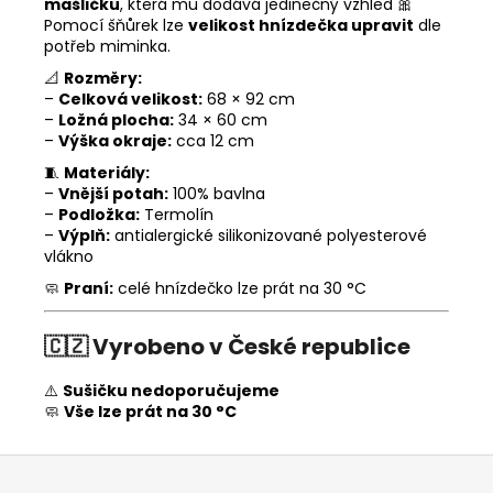
mašličku
, která mu dodává jedinečný vzhled 🎀
Pomocí šňůrek lze
velikost hnízdečka upravit
dle
potřeb miminka.
📐
Rozměry:
–
Celková velikost:
68 × 92 cm
–
Ložná plocha:
34 × 60 cm
–
Výška okraje:
cca 12 cm
🧵
Materiály:
–
Vnější potah:
100% bavlna
–
Podložka:
Termolín
–
Výplň:
antialergické silikonizované polyesterové
vlákno
🧼
Praní:
celé hnízdečko lze prát na 30 °C
🇨🇿
Vyrobeno v České republice
⚠️
Sušičku nedoporučujeme
🧼
Vše lze prát na 30 °C
Z