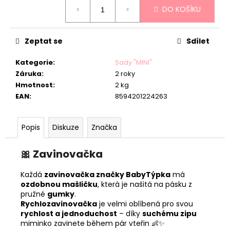
Měrná
DO KOŠÍKU
cena:
Zeptat se
Sdílet
Kategorie
:
Sady "MINI"
Záruka
:
2 roky
Hmotnost
:
2 kg
EAN
:
8594201224263
Popis
Diskuze
Značka
🎀
Zavinovačka
Každá
zavinovačka značky BabyTýpka
má
ozdobnou mašličku
, která je našitá na pásku z
pružné
gumky
.
Rychlozavinovačka
je velmi oblíbená pro svou
rychlost a jednoduchost
– díky
suchému zipu
miminko zavinete během pár vteřin 👶✨