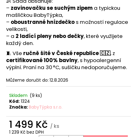
č
👶 Sada obsahuje:
u
–
zavinovačku se suchým zipem
a typickou
j
mašličkou BabyTýpka,
e
–
oboustranné hnízdečko
s možností regulace
m
velikosti,
e
– a
2 ladící pleny nebo dečky
, které využijete
každý den.
TEEPE
🧵 Vše
ručně šité v České republice 🇨🇿
, z
PRO
certifikované 100% bavlny
, s hypoalergenní
DĚTI
výplní. Praní na 30 °C, sušičku nedoporučujeme.
STARS
PINK
Můžeme doručit do:
12.8.2026
3
588
Kč
Skladem
(9 ks)
Kód:
1324
Značka:
BabyTýpka s.r.o.
1 499 Kč
/ ks
1 239 Kč bez DPH