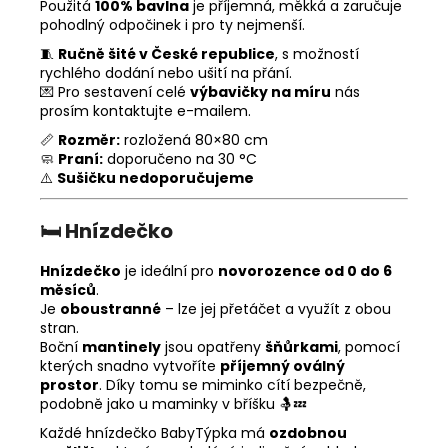
Použitá
100% bavlna
je příjemná, měkká a zaručuje
pohodlný odpočinek i pro ty nejmenší.
🧵
Ručně šité v České republice
, s možností
rychlého dodání nebo ušití na přání.
💌 Pro sestavení celé
výbavičky na míru
nás
prosím kontaktujte e-mailem.
📏
Rozměr:
rozložená 80×80 cm
🧼
Praní:
doporučeno na 30 °C
⚠️
Sušičku nedoporučujeme
🛏️
Hnízdečko
Hnízdečko
je ideální pro
novorozence od 0 do 6
měsíců
.
Je
oboustranné
– lze jej přetáčet a využít z obou
stran.
Boční
mantinely
jsou opatřeny
šňůrkami
, pomocí
kterých snadno vytvoříte
příjemný oválný
prostor
. Díky tomu se miminko cítí bezpečně,
podobně jako u maminky v bříšku 🤱💤
Každé hnízdečko BabyTýpka má
ozdobnou