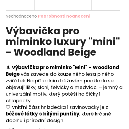
a
j
Průměrné
Neohodnoceno
Podrobnosti hodnocení
í
hodnocení
Výbavička pro
produktu
t
je
?
miminko luxury "mini"
0,0
z
- Woodland Beige
5
hvězdiček.
🌲
Výbavička pro miminko "Mini" – Woodland
HLEDAT
Beige
vás zavede do kouzelného lesa plného
zvířátek. Na přírodním béžovém podkladu se
objevují lišky, sloni, želvičky a medvídci – jemný a
D
univerzální motiv, který potěší holčičky i
o
chlapečky.
p
🤍 Vnitřní část hnízdečka i zavinovačky je z
o
béžové látky s bílými puntíky
, které krásně
r
doplňují přírodní design.
u