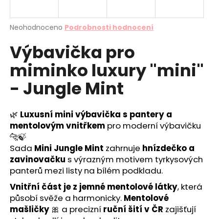
a
j
Průměrné
Neohodnoceno
Podrobnosti hodnocení
í
hodnocení
Výbavička pro
produktu
t
je
?
miminko luxury "mini"
0,0
z
- Jungle Mint
5
hvězdiček.
🌿
Luxusní mini výbavička s pantery a
HLEDAT
mentolovým vnitřkem
pro moderní výbavičku
🐆🍃
Sada
Mini Jungle Mint
zahrnuje
hnízdečko a
D
zavinovačku
s výrazným motivem tyrkysových
o
panterů mezi listy na bílém podkladu.
p
Vnitřní část je z jemné mentolové látky
, která
o
působí svěže a harmonicky.
Mentolové
r
u
mašličky
🎀 a precizní
ruční šití v ČR
zajišťují