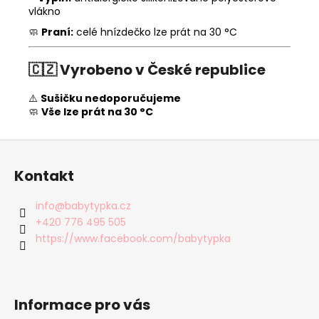
vlákno
🧼
Praní:
celé hnízdečko lze prát na 30 °C
🇨🇿
Vyrobeno v České republice
⚠️
Sušičku nedoporučujeme
🧼
Vše lze prát na 30 °C
Z
á
Kontakt
p
a
info
@
babytypka.cz
t
+420 776 495 505
í
https://www.facebook.com/babytypka
Informace pro vás