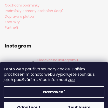
Obchodní podmínky
Podmínky ochrany osobních údajů
Doprava a platba
Kontakty
Partneři
Instagram
Sledovat na Instagramu
Tento web používá soubory cookie. Dalším
Facebook
procházením tohoto webu vyjadřujete souhlas s
jejich používáním.. Více informací
zde
.
Nastavení
Vytvořil Shoptet
Copyright 2026
BabyTýpka s.r.o.
. Všechna práva
Odmítnout
Souhlasím
vyhrazena.