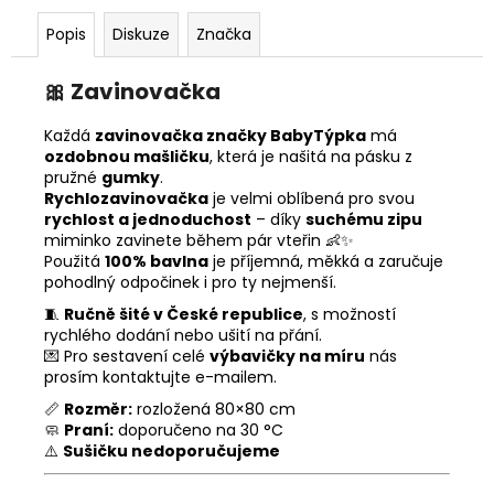
Popis
Diskuze
Značka
🎀
Zavinovačka
Každá
zavinovačka značky BabyTýpka
má
ozdobnou mašličku
, která je našitá na pásku z
pružné
gumky
.
Rychlozavinovačka
je velmi oblíbená pro svou
rychlost a jednoduchost
– díky
suchému zipu
miminko zavinete během pár vteřin 👶✨
Použitá
100% bavlna
je příjemná, měkká a zaručuje
pohodlný odpočinek i pro ty nejmenší.
🧵
Ručně šité v České republice
, s možností
rychlého dodání nebo ušití na přání.
💌 Pro sestavení celé
výbavičky na míru
nás
prosím kontaktujte e-mailem.
📏
Rozměr:
rozložená 80×80 cm
🧼
Praní:
doporučeno na 30 °C
⚠️
Sušičku nedoporučujeme