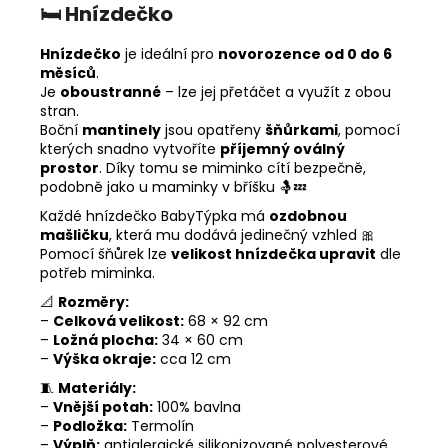
🛏️
Hnízdečko
Hnízdečko
je ideální pro
novorozence od 0 do 6
měsíců
.
Je
oboustranné
– lze jej přetáčet a využít z obou
stran.
Boční
mantinely
jsou opatřeny
šňůrkami
, pomocí
kterých snadno vytvoříte
příjemný oválný
prostor
. Díky tomu se miminko cítí bezpečně,
podobně jako u maminky v bříšku 🤱💤
Každé hnízdečko BabyTýpka má
ozdobnou
mašličku
, která mu dodává jedinečný vzhled 🎀
Pomocí šňůrek lze
velikost hnízdečka upravit
dle
potřeb miminka.
📐
Rozměry:
–
Celková velikost:
68 × 92 cm
–
Ložná plocha:
34 × 60 cm
–
Výška okraje:
cca 12 cm
🧵
Materiály:
–
Vnější potah:
100% bavlna
–
Podložka:
Termolín
–
Výplň:
antialergické silikonizované polyesterové