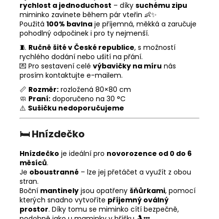
rychlost a jednoduchost
– díky
suchému zipu
miminko zavinete během pár vteřin 👶✨
Použitá
100% bavlna
je příjemná, měkká a zaručuje
pohodlný odpočinek i pro ty nejmenší.
🧵
Ručně šité v České republice
, s možností
rychlého dodání nebo ušití na přání.
💌 Pro sestavení celé
výbavičky na míru
nás
prosím kontaktujte e-mailem.
📏
Rozměr:
rozložená 80×80 cm
🧼
Praní:
doporučeno na 30 °C
⚠️
Sušičku nedoporučujeme
🛏️
Hnízdečko
Hnízdečko
je ideální pro
novorozence od 0 do 6
měsíců
.
Je
oboustranné
– lze jej přetáčet a využít z obou
stran.
Boční
mantinely
jsou opatřeny
šňůrkami
, pomocí
kterých snadno vytvoříte
příjemný oválný
prostor
. Díky tomu se miminko cítí bezpečně,
podobně jako u maminky v bříšku 🤱💤