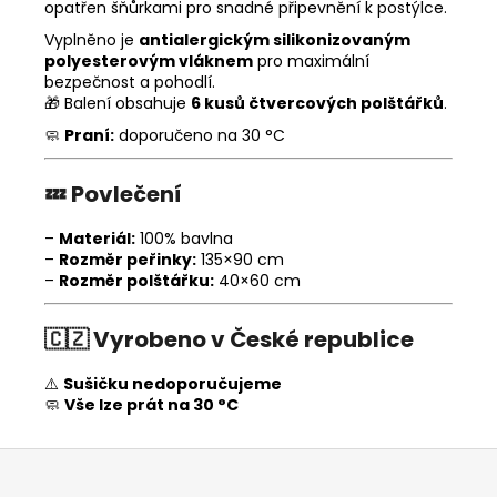
opatřen šňůrkami pro snadné připevnění k postýlce.
Vyplněno je
antialergickým silikonizovaným
polyesterovým vláknem
pro maximální
bezpečnost a pohodlí.
🎁 Balení obsahuje
6 kusů čtvercových polštářků
.
🧼
Praní:
doporučeno na 30 °C
💤
Povlečení
–
Materiál:
100% bavlna
–
Rozměr peřinky:
135×90 cm
–
Rozměr polštářku:
40×60 cm
🇨🇿
Vyrobeno v České republice
⚠️
Sušičku nedoporučujeme
🧼
Vše lze prát na 30 °C
Z
á