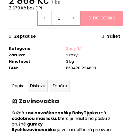
2 868 Kč
/ ks
2 370 Kč bez DPH
Měrná
DO KOŠÍKU
cena:
Zeptat se
Sdílet
Kategorie
:
Sady "M"
Záruka
:
2 roky
Hmotnost
:
3 kg
EAN
:
8594201224898
Popis
Diskuze
Značka
🎀
Zavinovačka
Každá
zavinovačka značky BabyTýpka
má
ozdobnou mašličku
, která je našitá na pásku z
pružné
gumky
.
Rychlozavinovačka
je velmi oblíbená pro svou