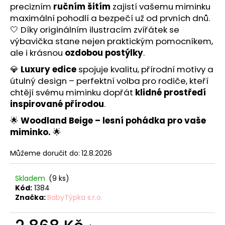
č
precizním
ručním šitím
zajistí vašemu miminku
u
maximální pohodlí a bezpečí už od prvních dnů.
j
🤍 Díky originálním ilustracím zvířátek se
e
výbavička stane nejen praktickým pomocníkem,
m
ale i krásnou
ozdobou postýlky
.
e
💎
Luxury edice
spojuje kvalitu, přírodní motivy a
útulný design – perfektní volba pro rodiče, kteří
HNÍZDEČKO
chtějí svému miminku dopřát
klidné prostředí
-
STARS
inspirované přírodou
.
PINK
🌟
Woodland Beige – lesní pohádka pro vaše
839
miminko.
🌟
Kč
Můžeme doručit do:
12.8.2026
Skladem
(9 ks)
Kód:
1384
Značka:
BabyTýpka s.r.o.