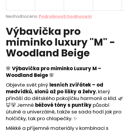
a
j
Průměrné
Neohodnoceno
Podrobnosti hodnocení
í
hodnocení
Výbavička pro
produktu
t
je
?
miminko luxury "M" -
0,0
z
Woodland Beige
5
hvězdiček.
🌸
Výbavička pro miminko Luxury M –
HLEDAT
Woodland Beige
🌸
Objevte svět plný
lesních zvířátek – od
medvídků, slonů až po lišky a želvy
, který
D
přináší do dětského pokojíčku harmonii a klid. 🌿
o
🦊🐻 Jemné
béžové tóny s puntíky
působí
p
útulně a univerzálně, takže se sada hodí jak pro
o
holčičky, tak pro chlapečky. ✨
r
u
Měkké a příjemné materiály v kombinaci s