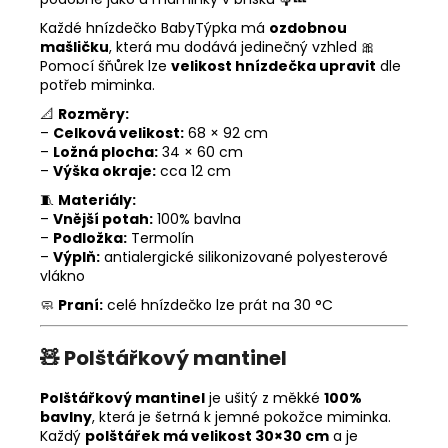
Každé hnízdečko BabyTýpka má
ozdobnou
mašličku
, která mu dodává jedinečný vzhled 🎀
Pomocí šňůrek lze
velikost hnízdečka upravit
dle
potřeb miminka.
📐
Rozměry:
–
Celková velikost:
68 × 92 cm
–
Ložná plocha:
34 × 60 cm
–
Výška okraje:
cca 12 cm
🧵
Materiály:
–
Vnější potah:
100% bavlna
–
Podložka:
Termolín
–
Výplň:
antialergické silikonizované polyesterové
vlákno
🧼
Praní:
celé hnízdečko lze prát na 30 °C
🧸
Polštářkový mantinel
Polštářkový mantinel
je ušitý z měkké
100%
bavlny
, která je šetrná k jemné pokožce miminka.
Každý
polštářek má velikost 30×30 cm
a je