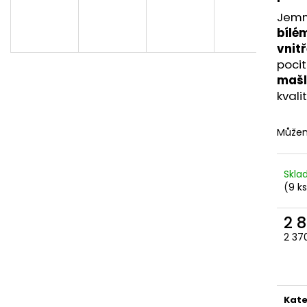
839 Kč
959 Kč
Jem
bílé
vnitř
pocit
mašl
kvali
Můžem
Skl
(9 k
2 
2 37
Měr
cena
Kate