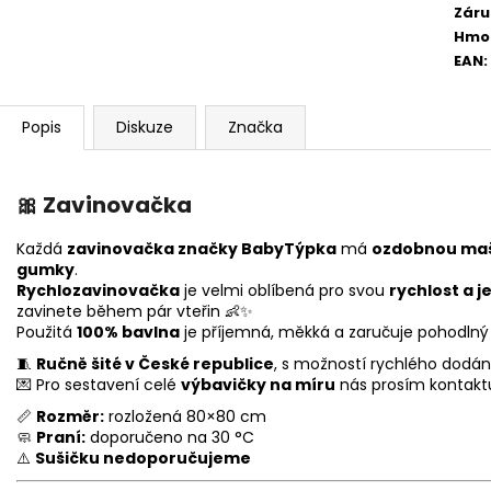
Záru
Hmo
EAN
:
Popis
Diskuze
Značka
🎀
Zavinovačka
Každá
zavinovačka značky BabyTýpka
má
ozdobnou maš
gumky
.
Rychlozavinovačka
je velmi oblíbená pro svou
rychlost a 
zavinete během pár vteřin 👶✨
Použitá
100% bavlna
je příjemná, měkká a zaručuje pohodlný 
🧵
Ručně šité v České republice
, s možností rychlého dodání
💌 Pro sestavení celé
výbavičky na míru
nás prosím kontakt
📏
Rozměr:
rozložená 80×80 cm
🧼
Praní:
doporučeno na 30 °C
⚠️
Sušičku nedoporučujeme