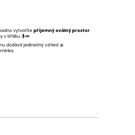
nadno vytvoříte
příjemný oválný prostor
.
 v bříšku 🤱💤
 mu dodává jedinečný vzhled 🎀
iminka.