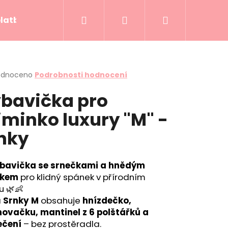
Hledat
Přihlášení
Nákupní
platba
Kontakty
Hodnocení obchodu
košík
rné
odnoceno
Podrobnosti hodnocení
cení
bavička pro
ktu
minko luxury "M" -
nky
ček.
bavička se srnečkami a hnědým
řkem
pro klidný spánek v přírodním
u 🌿👶
a
Srnky M
obsahuje
hnízdečko,
novačku, mantinel z 6 polštářků a
DDY SKY
ečení
– bez prostěradla.