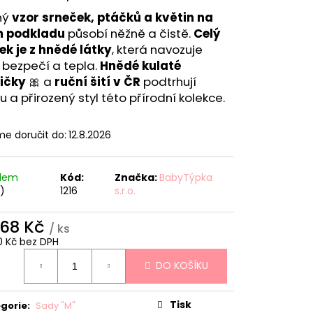
ný
vzor srneček, ptáčků a květin na
m podkladu
působí něžně a čistě.
Celý
ek je z hnědé látky
, která navozuje
 bezpečí a tepla.
Hnědé kulaté
ičky
🎀 a
ruční šití v ČR
podtrhují
tu a přirozený styl této přírodní kolekce.
e doručit do:
12.8.2026
adem
Kód:
Značka:
BabyTýpka
s)
1216
s.r.o.
868 Kč
/ ks
0 Kč bez DPH
ná
DO KOŠÍKU
:
Tisk
gorie
:
Sady "M"