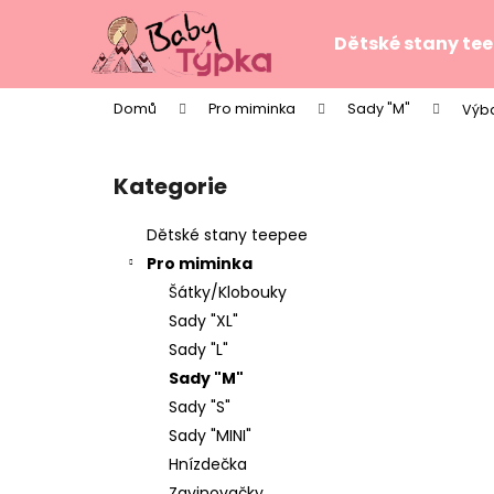
K
Přejít
na
o
Dětské stany te
obsah
Zpět
Zpět
š
do
do
í
Domů
Pro miminka
Sady "M"
Výba
k
obchodu
obchodu
P
o
Kategorie
Přeskočit
s
kategorie
t
Dětské stany teepee
r
Pro miminka
a
Šátky/Klobouky
n
Sady "XL"
n
Sady "L"
í
Sady "M"
p
Sady "S"
a
Sady "MINI"
n
Hnízdečka
TEEPE PRO DĚTI STARS PINK
e
Zavinovačky