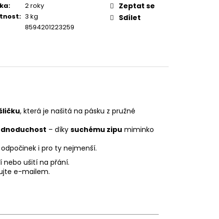
ka
:
2 roky
Zeptat se
tnost
:
3 kg
Sdílet
8594201223259
ličku
, která je našitá na pásku z pružné
jednoduchost
– díky
suchému zipu
miminko
odpočinek i pro ty nejmenší.
 nebo ušití na přání.
ujte e-mailem.