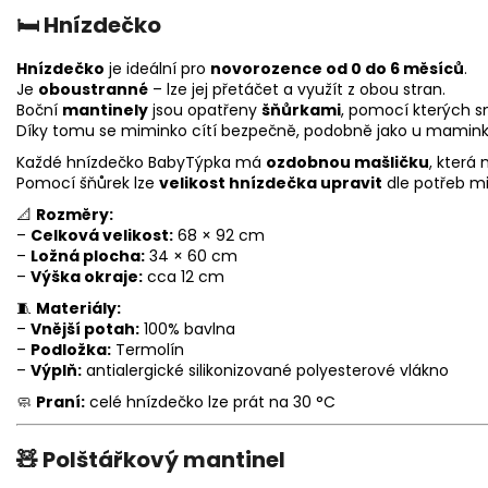
🛏️
Hnízdečko
Hnízdečko
je ideální pro
novorozence od 0 do 6 měsíců
.
Je
oboustranné
– lze jej přetáčet a využít z obou stran.
Boční
mantinely
jsou opatřeny
šňůrkami
, pomocí kterých s
Díky tomu se miminko cítí bezpečně, podobně jako u maminky
Každé hnízdečko BabyTýpka má
ozdobnou mašličku
, která
Pomocí šňůrek lze
velikost hnízdečka upravit
dle potřeb m
📐
Rozměry:
–
Celková velikost:
68 × 92 cm
–
Ložná plocha:
34 × 60 cm
–
Výška okraje:
cca 12 cm
🧵
Materiály:
–
Vnější potah:
100% bavlna
–
Podložka:
Termolín
–
Výplň:
antialergické silikonizované polyesterové vlákno
🧼
Praní:
celé hnízdečko lze prát na 30 °C
🧸
Polštářkový mantinel