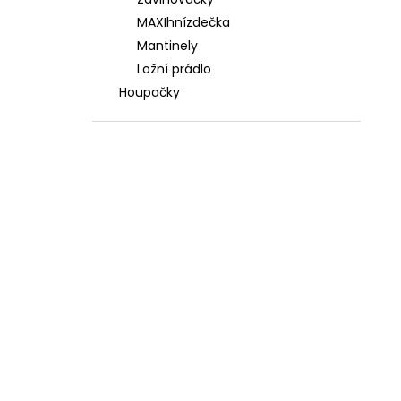
3 588 Kč
l
MAXIhnízdečka
Mantinely
Ložní prádlo
Houpačky