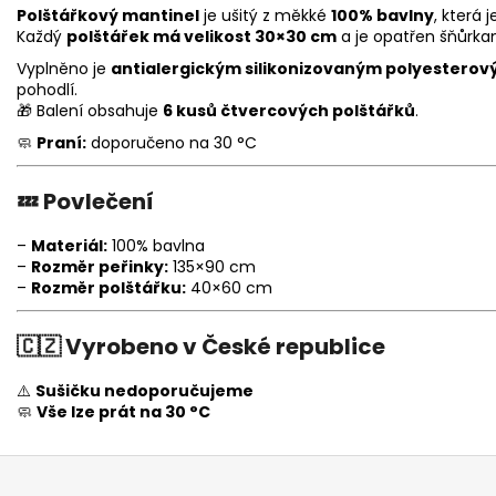
Polštářkový mantinel
je ušitý z měkké
100% bavlny
, která
Každý
polštářek má velikost 30×30 cm
a je opatřen šňůrkam
Vyplněno je
antialergickým silikonizovaným polyestero
pohodlí.
🎁 Balení obsahuje
6 kusů čtvercových polštářků
.
🧼
Praní:
doporučeno na 30 °C
💤
Povlečení
–
Materiál:
100% bavlna
–
Rozměr peřinky:
135×90 cm
–
Rozměr polštářku:
40×60 cm
🇨🇿
Vyrobeno v České republice
⚠️
Sušičku nedoporučujeme
🧼
Vše lze prát na 30 °C