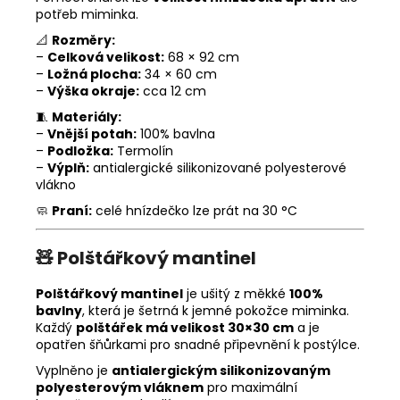
potřeb miminka.
📐
Rozměry:
–
Celková velikost:
68 × 92 cm
–
Ložná plocha:
34 × 60 cm
–
Výška okraje:
cca 12 cm
🧵
Materiály:
–
Vnější potah:
100% bavlna
–
Podložka:
Termolín
–
Výplň:
antialergické silikonizované polyesterové
vlákno
🧼
Praní:
celé hnízdečko lze prát na 30 °C
🧸
Polštářkový mantinel
Polštářkový mantinel
je ušitý z měkké
100%
bavlny
, která je šetrná k jemné pokožce miminka.
Každý
polštářek má velikost 30×30 cm
a je
opatřen šňůrkami pro snadné připevnění k postýlce.
Vyplněno je
antialergickým silikonizovaným
polyesterovým vláknem
pro maximální