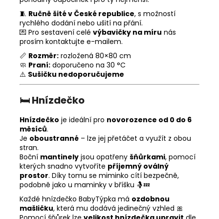
🧵
Ručně šité v České republice
, s možností
rychlého dodání nebo ušití na přání.
💌 Pro sestavení celé
výbavičky na míru
nás
prosím kontaktujte e-mailem.
📏
Rozměr:
rozložená 80×80 cm
🧼
Praní:
doporučeno na 30 °C
⚠️
Sušičku nedoporučujeme
🛏️
Hnízdečko
Hnízdečko
je ideální pro
novorozence od 0 do 6
měsíců
.
Je
oboustranné
– lze jej přetáčet a využít z obou
stran.
Boční
mantinely
jsou opatřeny
šňůrkami
, pomocí
kterých snadno vytvoříte
příjemný oválný
prostor
. Díky tomu se miminko cítí bezpečně,
podobně jako u maminky v bříšku 🤱💤
Každé hnízdečko BabyTýpka má
ozdobnou
mašličku
, která mu dodává jedinečný vzhled 🎀
Pomocí šňůrek lze
velikost hnízdečka upravit
dle