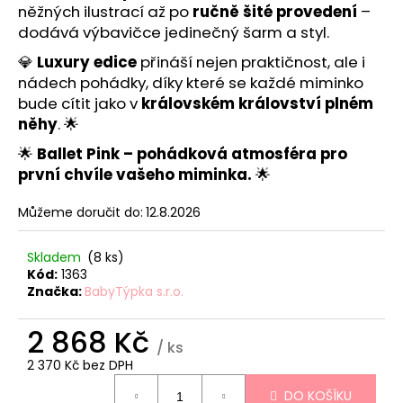
č
něžných ilustrací až po
ručně šité provedení
–
u
dodává výbavičce jedinečný šarm a styl.
j
e
💎
Luxury edice
přináší nejen praktičnost, ale i
m
nádech pohádky, díky které se každé miminko
e
bude cítit jako v
královském království plném
něhy
. 🌟
🌟
Ballet Pink – pohádková atmosféra pro
HNÍZDEČKO
-
první chvíle vašeho miminka.
🌟
STARS
PINK
Můžeme doručit do:
12.8.2026
839
Kč
Skladem
(8 ks)
Kód:
1363
Značka:
BabyTýpka s.r.o.
2 868 Kč
/ ks
2 370 Kč bez DPH
Měrná
DO KOŠÍKU
cena: