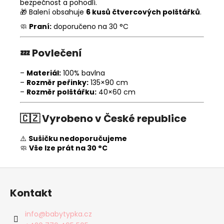
bezpečnost a pohodlí.
🎁 Balení obsahuje
6 kusů čtvercových polštářků
.
🧼
Praní:
doporučeno na 30 °C
💤
Povlečení
–
Materiál:
100% bavlna
–
Rozměr peřinky:
135×90 cm
–
Rozměr polštářku:
40×60 cm
🇨🇿
Vyrobeno v České republice
⚠️
Sušičku nedoporučujeme
🧼
Vše lze prát na 30 °C
Z
á
Kontakt
p
a
info
@
babytypka.cz