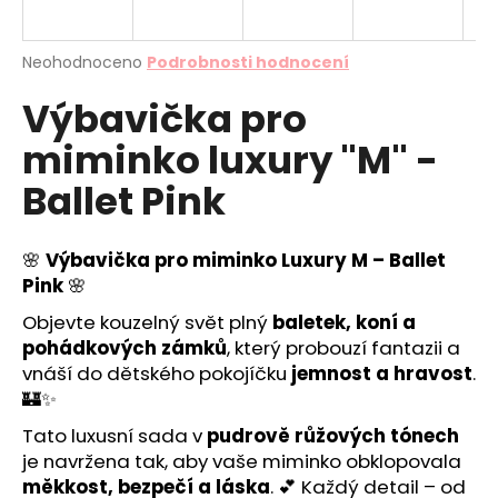
a
j
Průměrné
Neohodnoceno
Podrobnosti hodnocení
í
hodnocení
Výbavička pro
produktu
t
je
?
miminko luxury "M" -
0,0
z
Ballet Pink
5
hvězdiček.
🌸
Výbavička pro miminko Luxury M – Ballet
HLEDAT
Pink
🌸
Objevte kouzelný svět plný
baletek, koní a
pohádkových zámků
, který probouzí fantazii a
D
vnáší do dětského pokojíčku
jemnost a hravost
.
o
🏰✨
p
o
Tato luxusní sada v
pudrově růžových tónech
r
je navržena tak, aby vaše miminko obklopovala
u
měkkost, bezpečí a láska
. 💕 Každý detail – od