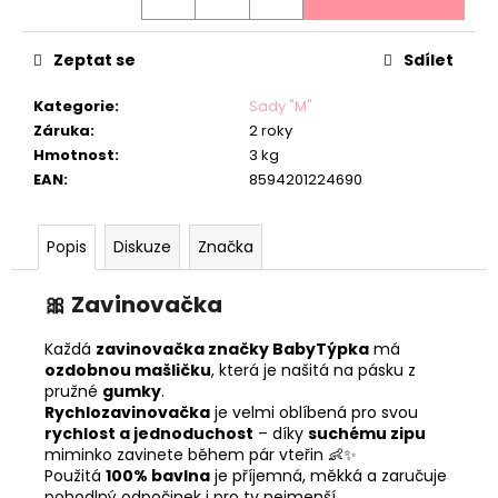
Zeptat se
Sdílet
Kategorie
:
Sady "M"
Záruka
:
2 roky
Hmotnost
:
3 kg
EAN
:
8594201224690
Popis
Diskuze
Značka
🎀
Zavinovačka
Každá
zavinovačka značky BabyTýpka
má
ozdobnou mašličku
, která je našitá na pásku z
pružné
gumky
.
Rychlozavinovačka
je velmi oblíbená pro svou
rychlost a jednoduchost
– díky
suchému zipu
miminko zavinete během pár vteřin 👶✨
Použitá
100% bavlna
je příjemná, měkká a zaručuje
pohodlný odpočinek i pro ty nejmenší.