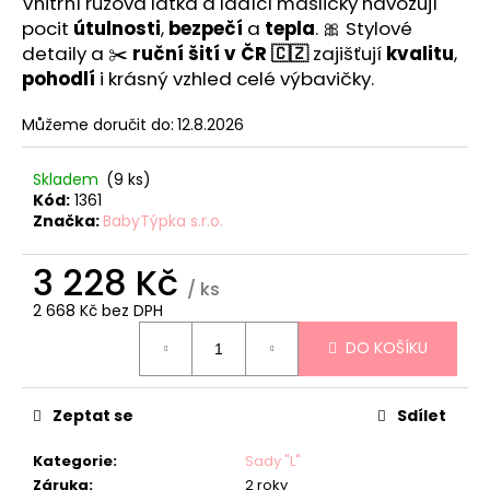
č
Vnitřní růžová látka a ladící mašličky navozují
u
pocit
útulnosti
,
bezpečí
a
tepla
. 🎀 Stylové
j
detaily a ✂️
ruční šití v ČR 🇨🇿
zajišťují
kvalitu
,
e
pohodlí
i krásný vzhled celé výbavičky.
m
e
Můžeme doručit do:
12.8.2026
Skladem
(9 ks)
HNÍZDEČKO
Kód:
1361
-
Značka:
BabyTýpka s.r.o.
STARS
PINK
3 228 Kč
839
/ ks
Kč
2 668 Kč bez DPH
Měrná
DO KOŠÍKU
cena:
Zeptat se
Sdílet
Kategorie
:
Sady "L"
Záruka
:
2 roky