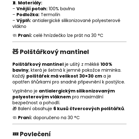
🧵
Materiály:
–
Vnější potah:
100% bavlna
–
Podložka:
Termolín
–
Výplň:
antialergické silikonizované polyesterové
vlákno
🧼
Praní:
celé hnízdečko lze prát na 30 °C
🧸
Polštářkový mantinel
Polštářkový mantinel
je ušitý z měkké
100%
bavlny
, která je šetrná k jemné pokožce miminka.
Každý
polštářek má velikost 30×30 cm
a je
opatřen šňůrkami pro snadné připevnění k postýlce.
Vyplněno je
antialergickým silikonizovaným
polyesterovým vláknem
pro maximální
bezpečnost a pohodlí.
🎁 Balení obsahuje
6 kusů čtvercových polštářků
.
🧼
Praní:
doporučeno na 30 °C
💤
Povlečení