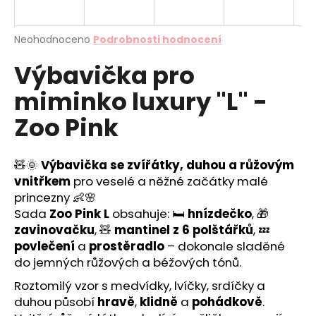
a
j
Průměrné
Neohodnoceno
Podrobnosti hodnocení
í
hodnocení
Výbavička pro
produktu
t
je
?
miminko luxury "L" -
0,0
z
Zoo Pink
5
hvězdiček.
🧸🌞
Výbavička se zvířátky, duhou a růžovým
HLEDAT
vnitřkem
pro veselé a něžné začátky malé
princezny 👶🌸
Sada
Zoo Pink L
obsahuje: 🛏️
hnízdečko
, 🎁
D
zavinovačku
, 🧸
mantinel z 6 polštářků
, 💤
o
povlečení
a
prostěradlo
– dokonale sladěné
p
do jemných růžových a béžových tónů.
o
Roztomilý vzor s medvídky, lvíčky, srdíčky a
r
u
duhou působí
hravě
,
klidně
a
pohádkově
.