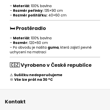
–
Materiál:
100% bavlna
–
Rozměr peřinky:
135×90 cm
–
Rozměr polštářku:
40×60 cm
🛏️
Prostěradlo
–
Materiál:
100% bavlna
–
Rozměr:
120×60 cm
– Po obvodu je našita
guma
, která zajistí pevné
uchycení na matraci
🇨🇿
Vyrobeno v České republice
⚠️
Sušičku nedoporučujeme
🧼
Vše lze prát na 30 °C
Z
á
Kontakt
p