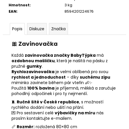
Hmotnost
:
3 kg
EAN
:
8594201224676
Popis
Diskuze
Značka
🎀
Zavinovačka
Každá
zavinovačka značky BabyTýpka
má
ozdobnou mašličku
, která je našitá na pásku z
pružné
gumky
.
Rychlozavinovačka
je velmi oblíbená pro svou
rychlost a jednoduchost
– díky
suchému zipu
miminko zavinete během pár vteřin 👶✨
Použitá
100% bavlna
je příjemná, měkká a zaručuje
pohodlný odpočinek i pro ty nejmenší.
🧵
Ručně šité v České republice
, s možností
rychlého dodání nebo ušití na přání.
💌 Pro sestavení celé
výbavičky na míru
nás
prosím kontaktujte e-mailem.
📏
Rozměr:
rozložená 80×80 cm