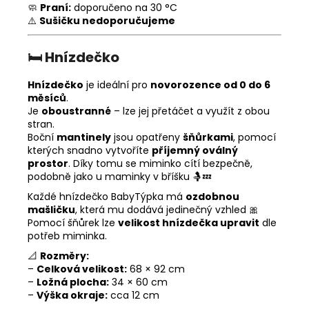
🧼
Praní:
doporučeno na 30 °C
⚠️
Sušičku nedoporučujeme
🛏️
Hnízdečko
Hnízdečko
je ideální pro
novorozence od 0 do 6
měsíců
.
Je
oboustranné
– lze jej přetáčet a využít z obou
stran.
Boční
mantinely
jsou opatřeny
šňůrkami
, pomocí
kterých snadno vytvoříte
příjemný oválný
prostor
. Díky tomu se miminko cítí bezpečně,
podobně jako u maminky v bříšku 🤱💤
Každé hnízdečko BabyTýpka má
ozdobnou
mašličku
, která mu dodává jedinečný vzhled 🎀
Pomocí šňůrek lze
velikost hnízdečka upravit
dle
potřeb miminka.
📐
Rozměry:
–
Celková velikost:
68 × 92 cm
–
Ložná plocha:
34 × 60 cm
–
Výška okraje:
cca 12 cm