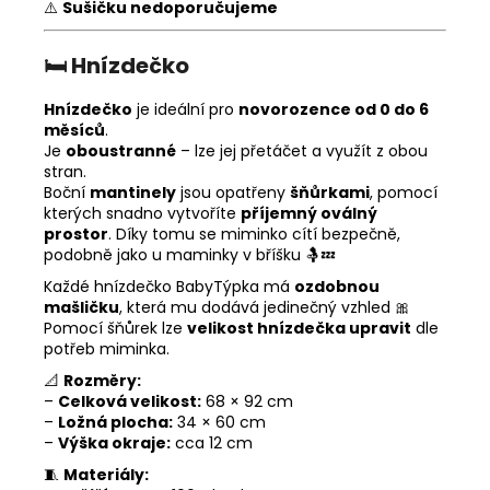
⚠️
Sušičku nedoporučujeme
🛏️
Hnízdečko
Hnízdečko
je ideální pro
novorozence od 0 do 6
měsíců
.
Je
oboustranné
– lze jej přetáčet a využít z obou
stran.
Boční
mantinely
jsou opatřeny
šňůrkami
, pomocí
kterých snadno vytvoříte
příjemný oválný
prostor
. Díky tomu se miminko cítí bezpečně,
podobně jako u maminky v bříšku 🤱💤
Každé hnízdečko BabyTýpka má
ozdobnou
mašličku
, která mu dodává jedinečný vzhled 🎀
Pomocí šňůrek lze
velikost hnízdečka upravit
dle
potřeb miminka.
📐
Rozměry:
–
Celková velikost:
68 × 92 cm
–
Ložná plocha:
34 × 60 cm
–
Výška okraje:
cca 12 cm
🧵
Materiály: