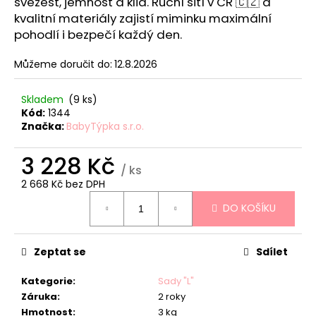
č
svěžest, jemnost a klid. Ruční šití v ČR 🇨🇿 a
u
kvalitní materiály zajistí miminku maximální
j
pohodlí i bezpečí každý den.
e
m
Můžeme doručit do:
12.8.2026
e
Skladem
(9 ks)
Kód:
1344
HNÍZDEČKO
Značka:
BabyTýpka s.r.o.
-
TEDDY
SKY
3 228 Kč
/ ks
959
2 668 Kč bez DPH
Kč
Měrná
DO KOŠÍKU
cena:
Zeptat se
Sdílet
Kategorie
:
Sady "L"
Záruka
:
2 roky
Hmotnost
:
3 kg