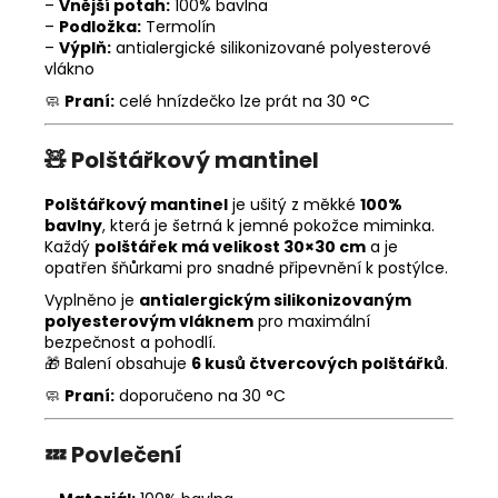
–
Vnější potah:
100% bavlna
–
Podložka:
Termolín
–
Výplň:
antialergické silikonizované polyesterové
vlákno
🧼
Praní:
celé hnízdečko lze prát na 30 °C
🧸
Polštářkový mantinel
Polštářkový mantinel
je ušitý z měkké
100%
bavlny
, která je šetrná k jemné pokožce miminka.
Každý
polštářek má velikost 30×30 cm
a je
opatřen šňůrkami pro snadné připevnění k postýlce.
Vyplněno je
antialergickým silikonizovaným
polyesterovým vláknem
pro maximální
bezpečnost a pohodlí.
🎁 Balení obsahuje
6 kusů čtvercových polštářků
.
🧼
Praní:
doporučeno na 30 °C
💤
Povlečení