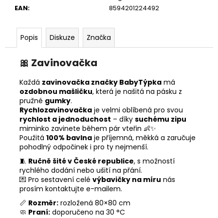
EAN
:
8594201224492
Popis
Diskuze
Značka
🎀
Zavinovačka
Každá
zavinovačka značky BabyTýpka
má
ozdobnou mašličku
, která je našitá na pásku z
pružné
gumky
.
Rychlozavinovačka
je velmi oblíbená pro svou
rychlost a jednoduchost
– díky
suchému zipu
miminko zavinete během pár vteřin 👶✨
Použitá
100% bavlna
je příjemná, měkká a zaručuje
pohodlný odpočinek i pro ty nejmenší.
🧵
Ručně šité v České republice
, s možností
rychlého dodání nebo ušití na přání.
💌 Pro sestavení celé
výbavičky na míru
nás
prosím kontaktujte e-mailem.
📏
Rozměr:
rozložená 80×80 cm
🧼
Praní:
doporučeno na 30 °C