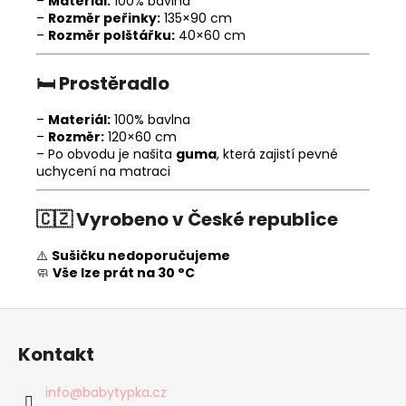
–
Materiál:
100% bavlna
–
Rozměr peřinky:
135×90 cm
–
Rozměr polštářku:
40×60 cm
🛏️
Prostěradlo
–
Materiál:
100% bavlna
–
Rozměr:
120×60 cm
– Po obvodu je našita
guma
, která zajistí pevné
uchycení na matraci
🇨🇿
Vyrobeno v České republice
⚠️
Sušičku nedoporučujeme
🧼
Vše lze prát na 30 °C
Z
á
Kontakt
p
a
info
@
babytypka.cz