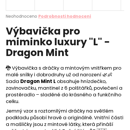
a
j
Průměrné
Neohodnoceno
Podrobnosti hodnocení
í
hodnocení
Výbavička pro
produktu
t
je
?
miminko luxury "L" -
0,0
z
Dragon Mint
5
hvězdiček.
🐉 Výbavička s dráčky a mintovým vnitřkem pro
HLEDAT
malé snílky i dobrodruhy už od narození 🌿👶
Sada
Dragon Mint L
obsahuje hnízdečko,
zavinovačku, mantinel z 6 polštářků, povlečení a
D
prostěradlo – sladěné do krásného a funkčního
o
celku.
p
Jemný vzor s roztomilými dráčky na světlém
o
podkladu působí hravě a originálně. Vnitřní části
r
u
a mašličky jsou z mintové látky, která přináší