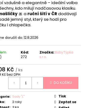
í vzdušně a elegantně – ideální volba
šechny, kdo milují nadčasovou klasiku.
 mašličky
🎀 a
ruční šití v ČR
dodávají
sadě jemný styl, který se hodí pro
čku i chlapečka.
e doručit do:
12.8.2026
adem
Kód:
Značka:
BabyTýpka
s)
272
s.r.o.
108 Kč
/ ks
9 Kč bez DPH
ná
DO KOŠÍKU
:
Tisk
gorie
:
Sady "L"
ka
:
2 roky
Zeptat se
tnost
:
3 kg
Sdílet