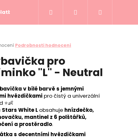
Hledat
Přihlášení
Nákupní
platba
Kontakty
Hodnocení obchodu
košík
rné
nocení
Podrobnosti hodnocení
cení
bavička pro
ktu
minko "L" - Neutral
ček.
bavička v bílé barvě s jemnými
mi hvězdičkami
pro čistý a univerzální
d ⭐👶
a
Stars White L
obsahuje
hnízdečko,
novačku, mantinel z 6 polštářků,
ečení a prostěradlo
.
DDY SKY
 látka s decentními hvězdičkami