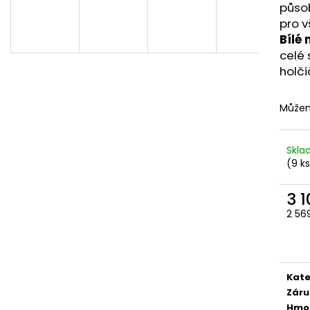
působ
839 Kč
959 Kč
pro v
Bílé
celé 
holči
Můžem
Skl
(9 k
3 
2 56
Měr
cena
Kate
Záru
Hmo