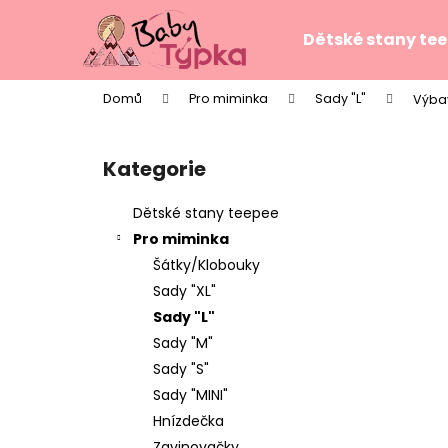
K
Přejít
na
o
Dětské stany te
obsah
Zpět
Zpět
š
do
do
í
Domů
Pro miminka
Sady "L"
Výbav
k
obchodu
obchodu
P
o
Kategorie
Přeskočit
s
kategorie
t
Dětské stany teepee
r
Pro miminka
a
Šátky/Klobouky
n
Sady "XL"
n
Sady "L"
í
Sady "M"
p
Sady "S"
a
Sady "MINI"
n
Hnízdečka
TEEPE PRO DĚTI STARS PINK
e
Zavinovačky