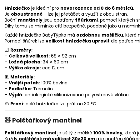
Hnízdečko
je ideální pro
novorozence od 0 do 6 měsíců
.
Je
oboustranné
– lze jej přetáčet a využít z obou stran.
Boční
mantinely
jsou opatřeny
šňůrkami
, pomocí kterých s
Díky tomu se miminko cítí bezpečně, podobně jako u maminky
Každé hnízdečko BabyTýpka má
ozdobnou mašličku
, která
Pomocí šňůrek lze
velikost hnízdečka upravit
dle potřeb m
📐
Rozměry:
–
Celková velikost:
68 × 92 cm
–
Ložná plocha:
34 × 60 cm
–
Výška okraje:
cca 12 cm
🧵
Materiály:
–
Vnější potah:
100% bavlna
–
Podložka:
Termolín
–
Výplň:
antialergické silikonizované polyesterové vlákno
🧼
Praní:
celé hnízdečko lze prát na 30 °C
🧸
Polštářkový mantinel
Polštářkový mantinel
je ušitý z měkké
100% bavlny
, která
Každý
polštářek má velikost 30×30 cm
a je opatřen šňůrkam