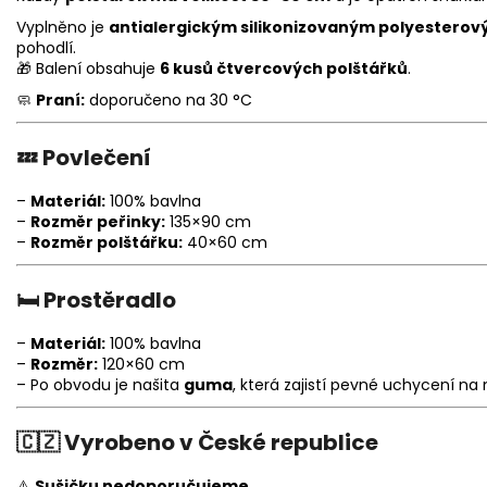
Vyplněno je
antialergickým silikonizovaným polyestero
pohodlí.
🎁 Balení obsahuje
6 kusů čtvercových polštářků
.
🧼
Praní:
doporučeno na 30 °C
💤
Povlečení
–
Materiál:
100% bavlna
–
Rozměr peřinky:
135×90 cm
–
Rozměr polštářku:
40×60 cm
🛏️
Prostěradlo
–
Materiál:
100% bavlna
–
Rozměr:
120×60 cm
– Po obvodu je našita
guma
, která zajistí pevné uchycení na
🇨🇿
Vyrobeno v České republice
⚠️
Sušičku nedoporučujeme