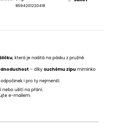
8594201220418
ličku
, která je našitá na pásku z pružné
jednoduchost
– díky
suchému zipu
miminko
odpočinek i pro ty nejmenší.
 nebo ušití na přání.
ujte e-mailem.