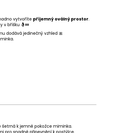
nadno vytvoříte
příjemný oválný prostor
.
 v bříšku 🤱💤
 mu dodává jedinečný vzhled 🎀
iminka.
 je šetrná k jemné pokožce miminka.
i pro snadné připevnění k postýlce.