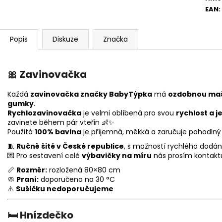
EAN
:
Popis
Diskuze
Značka
🎀
Zavinovačka
Každá
zavinovačka značky BabyTýpka
má
ozdobnou maš
gumky
.
Rychlozavinovačka
je velmi oblíbená pro svou
rychlost a 
zavinete během pár vteřin 👶✨
Použitá
100% bavlna
je příjemná, měkká a zaručuje pohodlný 
🧵
Ručně šité v České republice
, s možností rychlého dodání
💌 Pro sestavení celé
výbavičky na míru
nás prosím kontakt
📏
Rozměr:
rozložená 80×80 cm
🧼
Praní:
doporučeno na 30 °C
⚠️
Sušičku nedoporučujeme
🛏️
Hnízdečko