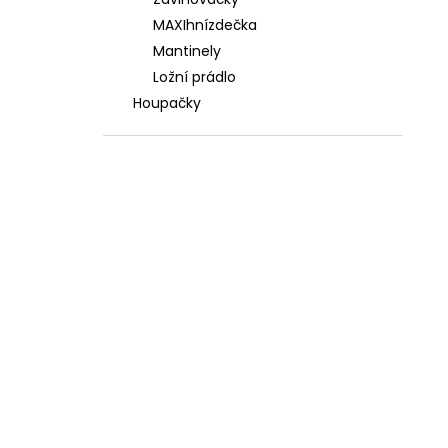
3 588 Kč
l
MAXIhnízdečka
Mantinely
Ložní prádlo
Houpačky