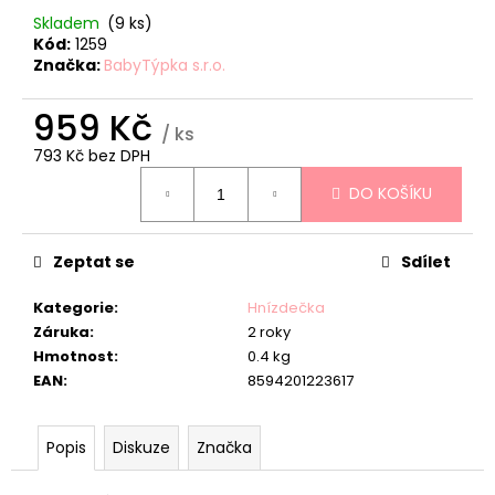
č
Skladem
(9 ks)
u
Kód:
1259
j
Značka:
BabyTýpka s.r.o.
e
m
959 Kč
e
/ ks
793 Kč bez DPH
Měrná
HNÍZDEČKO
DO KOŠÍKU
cena:
-
TEDDY
SKY
Zeptat se
Sdílet
959
Kč
Kategorie
:
Hnízdečka
Záruka
:
2 roky
Hmotnost
:
0.4 kg
EAN
:
8594201223617
Popis
Diskuze
Značka