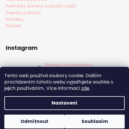
Podmínky ochrany osobních údajů
Doprava a platba
Kontakty
Partneři
Instagram
Sledovat na Instagramu
Tento web používá soubory cookie. Dalším
Facebook
procházením tohoto webu vyjadřujete souhlas s
jejich používáním.. Více informací
zde
.
Nastavení
Vytvořil Shoptet
Copyright 2026
BabyTýpka s.r.o.
. Všechna práva
Odmítnout
Souhlasím
vyhrazena.