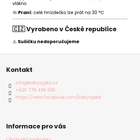
vlákno
🧼
Praní:
celé hnízdečko lze prát na 30 °C
🇨🇿
Vyrobeno v České republice
⚠️
Sušičku nedoporučujeme
Z
á
Kontakt
p
a
info
@
babytypka.cz
t
+420 776 495 505
í
https://www.facebook.com/babytypka
Informace pro vás
Obchodní podmínky