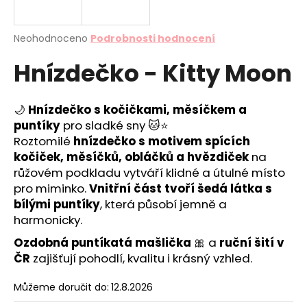
a
j
Průměrné
Neohodnoceno
Podrobnosti hodnocení
í
hodnocení
Hnízdečko - Kitty Moon
produktu
t
je
?
0,0
z
🌙
Hnízdečko s kočičkami, měsíčkem a
5
puntíky
pro sladké sny 🐱⭐
hvězdiček.
Roztomilé
hnízdečko s motivem spících
kočiček, měsíčků, obláčků a hvězdiček
na
HLEDAT
růžovém podkladu vytváří klidné a útulné místo
pro miminko.
Vnitřní část tvoří šedá látka s
bílými puntíky
, která působí jemně a
D
harmonicky.
o
Ozdobná puntíkatá mašlička
🎀 a
ruční šití v
p
ČR
zajišťují pohodlí, kvalitu i krásný vzhled.
o
r
Můžeme doručit do:
12.8.2026
u