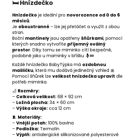
🛏️
Hnízdečko
Hnízdečko
je ideální pro
novorozence od 0 do 6
měsíců
.
Je
oboustranné
– lze jej přetáčet a využít z obou
stran.
Boční
mantinely
jsou opatřeny
šňůrkami
, pomocí
kterých snadno vytvoříte
příjemný oválný
prostor
. Díky tomu se miminko cítí bezpečně,
podobně jako u maminky v bříšku 🤱💤
Každé hnízdečko BabyTýpka má
ozdobnou
mašličku
, která mu dodává jedinečný vzhled 🎀
Pomocí šňůrek lze
velikost hnízdečka upravit
dle
potřeb miminka.
📐
Rozměry:
–
Celková velikost:
68 × 92 cm
–
Ložná plocha:
34 × 60 cm
–
Výška okraje:
cca 12 cm
🧵
Materiály:
–
Vnější potah:
100% bavlna
–
Podložka:
Termolín
–
Výplň:
antialergické silikonizované polyesterové