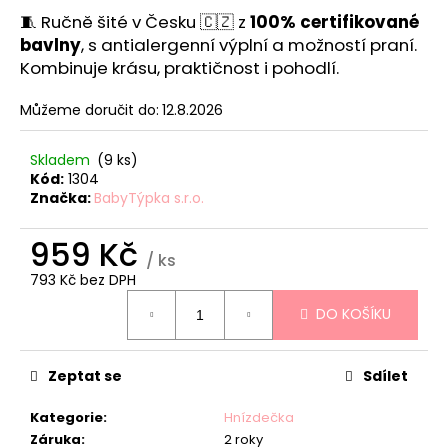
č
🧵 Ručně šité v Česku 🇨🇿 z
100% certifikované
u
bavlny
, s antialergenní výplní a možností praní.
j
e
Kombinuje krásu, praktičnost i pohodlí.
m
e
Můžeme doručit do:
12.8.2026
Skladem
(9 ks)
HNÍZDEČKO
Kód:
1304
-
Značka:
BabyTýpka s.r.o.
STARS
PINK
959 Kč
839
/ ks
Kč
793 Kč bez DPH
Měrná
DO KOŠÍKU
cena:
Zeptat se
Sdílet
Kategorie
:
Hnízdečka
Záruka
:
2 roky