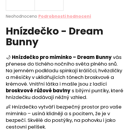
a
j
Průměrné
Neohodnoceno
Podrobnosti hodnocení
í
hodnocení
Hnízdečko - Dream
produktu
t
je
?
Bunny
0,0
z
5
hvězdiček.
🌙
Hnízdečko pro miminko – Dream Bunny
vás
přenese do tichého nočního světa plného snů.
HLEDAT
Na jemném podkladu spinkají králíčci, hvězdičky
a měsíčky v uklidňujících tónech broskvové a
krémové. Vnitřní látka i mašle jsou z ladící
broskvově růžové bavlny
s bílými puntíky, které
D
hnízdečku dodávají něžný vzhled.
o
p
👶 Hnízdečko vytváří bezpečný prostor pro vaše
o
miminko – usíná klidněji a s pocitem, že je v
r
bezpečí. Skvělé do postýlky, na pohovku i jako
u
cestovní pelíšek.