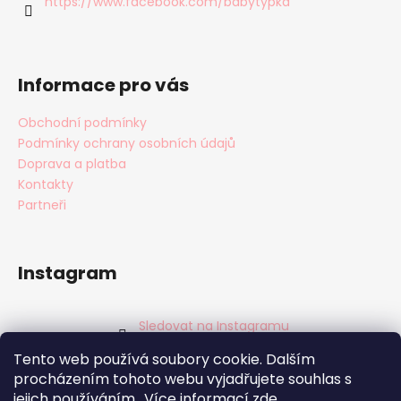
í
https://www.facebook.com/babytypka
Informace pro vás
Obchodní podmínky
Podmínky ochrany osobních údajů
Doprava a platba
Kontakty
Partneři
Instagram
Sledovat na Instagramu
Tento web používá soubory cookie. Dalším
Facebook
procházením tohoto webu vyjadřujete souhlas s
jejich používáním.. Více informací
zde
.