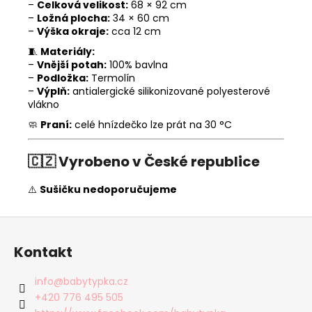
–
Celková velikost:
68 × 92 cm
–
Ložná plocha:
34 × 60 cm
–
Výška okraje:
cca 12 cm
🧵
Materiály:
–
Vnější potah:
100% bavlna
–
Podložka:
Termolín
–
Výplň:
antialergické silikonizované polyesterové
vlákno
🧼
Praní:
celé hnízdečko lze prát na 30 °C
🇨🇿
Vyrobeno v České republice
⚠️
Sušičku nedoporučujeme
Z
á
Kontakt
p
a
info
@
babytypka.cz
t
+420 776 495 505