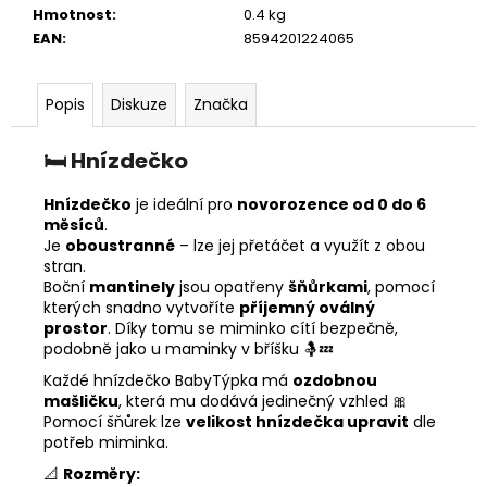
Hmotnost
:
0.4 kg
EAN
:
8594201224065
Popis
Diskuze
Značka
🛏️
Hnízdečko
Hnízdečko
je ideální pro
novorozence od 0 do 6
měsíců
.
Je
oboustranné
– lze jej přetáčet a využít z obou
stran.
Boční
mantinely
jsou opatřeny
šňůrkami
, pomocí
kterých snadno vytvoříte
příjemný oválný
prostor
. Díky tomu se miminko cítí bezpečně,
podobně jako u maminky v bříšku 🤱💤
Každé hnízdečko BabyTýpka má
ozdobnou
mašličku
, která mu dodává jedinečný vzhled 🎀
Pomocí šňůrek lze
velikost hnízdečka upravit
dle
potřeb miminka.
📐
Rozměry: