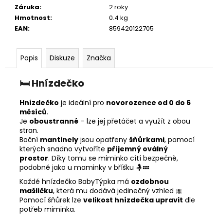
Záruka
:
2 roky
Hmotnost
:
0.4 kg
EAN
:
859420122705
Popis
Diskuze
Značka
🛏️
Hnízdečko
Hnízdečko
je ideální pro
novorozence od 0 do 6
měsíců
.
Je
oboustranné
– lze jej přetáčet a využít z obou
stran.
Boční
mantinely
jsou opatřeny
šňůrkami
, pomocí
kterých snadno vytvoříte
příjemný oválný
prostor
. Díky tomu se miminko cítí bezpečně,
podobně jako u maminky v bříšku 🤱💤
Každé hnízdečko BabyTýpka má
ozdobnou
mašličku
, která mu dodává jedinečný vzhled 🎀
Pomocí šňůrek lze
velikost hnízdečka upravit
dle
potřeb miminka.