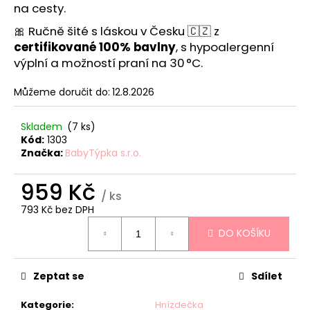
č
na cesty.
u
🎀 Ručně šité s láskou v Česku 🇨🇿 z
j
e
certifikované 100% bavlny
, s hypoalergenní
m
výplní a možností praní na 30 °C.
e
Můžeme doručit do:
12.8.2026
TEEPE
Skladem
(7 ks)
PRO
Kód:
1303
DĚTI
Značka:
BabyTýpka s.r.o.
STARS
PINK
959 Kč
3
/ ks
588
Kč
793 Kč bez DPH
Měrná
DO KOŠÍKU
cena:
Zeptat se
Sdílet
Kategorie
:
Hnízdečka