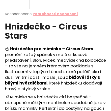
a
j
Průměrné
Neohodnoceno
Podrobnosti hodnocení
í
hodnocení
Hnízdečko - Circus
produktu
t
je
?
Stars
0,0
z
5
hvězdiček.
🎪
Hnízdečko pro miminko – Circus Stars
promění každý spánek v malé cirkusové
HLEDAT
představení. Slon, lvíček, medvídek na koloběžce
– to vše na jemném krémovém podkladu s
ilustracemi v teplých tónech, které potěší oko i
duši. Vnitřní část i mašle jsou z
béžové látky s
D
bílými hvězdičkami
, které hnízdečku dodávají
o
hravý a stylový vzhled.
p
o
👶 Miminko se v hnízdečku cítí bezpečně –
r
obklopené měkkým mantinelem, podobně jako v
u
bříšku maminky. Perfektní do postýlky, na gauč i