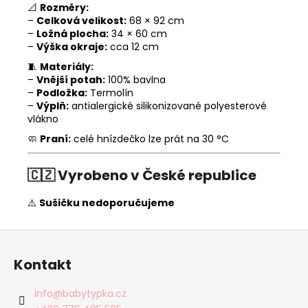
📐
Rozměry:
–
Celková velikost:
68 × 92 cm
–
Ložná plocha:
34 × 60 cm
–
Výška okraje:
cca 12 cm
🧵
Materiály:
–
Vnější potah:
100% bavlna
–
Podložka:
Termolín
–
Výplň:
antialergické silikonizované polyesterové
vlákno
🧼
Praní:
celé hnízdečko lze prát na 30 °C
🇨🇿
Vyrobeno v České republice
⚠️
Sušičku nedoporučujeme
Z
á
Kontakt
p
a
info
@
babytypka.cz